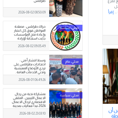
ع لفرع
طرابلس
مل
..
إقرأ
2026-08-02 08:50:09
حراك طرابلس : مصلحة
المواطن فوق كل اعتبار
وإعادة فتح المؤسسات
جاءت استجابةً للإرادة
الشعبية
2026-08-02 09:05:49
وسط انتشار أمني :
احتجاجات بطرابلس على
تردي الأوضاع المعيشية
وتدني الخدمات العامة .
2026-08-01 06:49:26
بمشاركة نخبة من رجال
الاعمال الليبيين : الملتقى
الاقتصادي لرجال الاعمال
2026 تبدأ فعاليات بمدينة
من أن
سرت .
2026-08-02 23:03:10
قطة