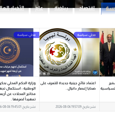
سة
اقتصاد
رياضة
عام
الأخبار العا
فير
اعتماد نتائج جينية جديدة للتعرف على
وزارة الحكم المحلي بحك
السياسية
ضحايا إعصار دانيال .
الوطنية : استكمال تجهي
مخاتير المحلات عن أرب
تمهيداً لصرفها .
نشر بتاريخ:
2026-08-06 19:57:09
نشر بتاريخ:
6-08-06 19:45:01