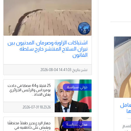
اشتباكات الزاوية وصرمان: المدنيون بين
نيران السلاح المنتشر خارج سلطة
القانون
نشر بتاريخ:
2026-08-04 14:41:03
25 قتيلا و44 مصابا في حادث
بومرداس والرئيس الجزائري
يعلن الحداد .
تعامل
2026-07-31 18:23:26
ا
جهاز الردع يحرر طفلًا مختطفًا
ريق قسم
ويقبض على خاطفيه في