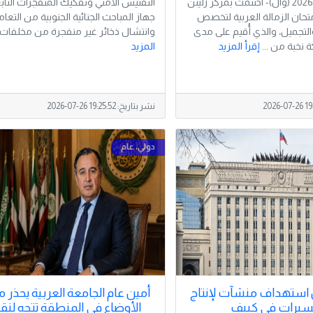
زليتن 26 يوليو 2026 (وال)- اختتمت بمركز زليتن
التفتيش الأمني وتفكيك المتفجرات التاب
تحان الزمالة العربية لتخصص
جهاز المباحث الجنائية الجنوبية من التعا
التجميل، والذي أُقيم على مدى
وانتشال ذخائر غير منفجرة من مخلفات .
 نخبة من ...
إقرأ المزيد
المزيد
2026-07-26 19
نشر بتاريخ:
2026-07-26 19:25:52
 استهداف منشآت لإنتاج
أمين عام الجامعة العربية يحذر 
سيرات في كييف
الأوضاع في المنطقة تتجه لن