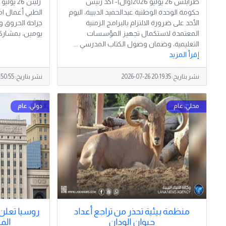
طرابلس 26 يوليو 2026(وال)- أكد رئيس
حكومة الوحدة الوطنية عبدالحميد الدبيبة، اليوم
الطبي أعمال ام
الأحد على ضرورة الالتزام بالبرامج الزمنية
جراحة الحروق و
المعتمدة لاستكمال تجهيز المؤسسات
يومين، بمشاركة
التعليمية، وضمان وصول الكتاب المدرسي ...
إقرأ المزيد
نشر بتاريخ:
2026-07-26 20:19:35
نشر بتاريخ:
:50:55
منظمة بيئية تحذر من تراجع أعداد
روسيا تعلن
حيوان الودان
الم