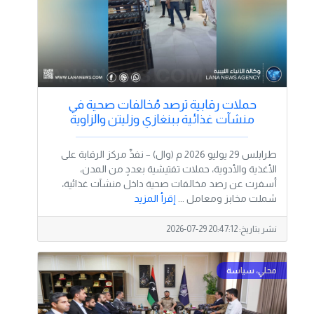
حملات رقابية ترصد مُخالفات صحية في
منشآت غذائية ببنغازي وزليتن والزاوية
طرابلس 29 يوليو 2026 م (وال) – نفذّ مركز الرقابة على
الأغذية والأدوية، حملات تفتيشية بعددٍ من المدن،
أسفرت عن رصد مخالفات صحية داخل منشآت غذائية،
شملت مخابز ومعامل ...
إقرأ المزيد
نشر بتاريخ:
2026-07-29 20:47:12