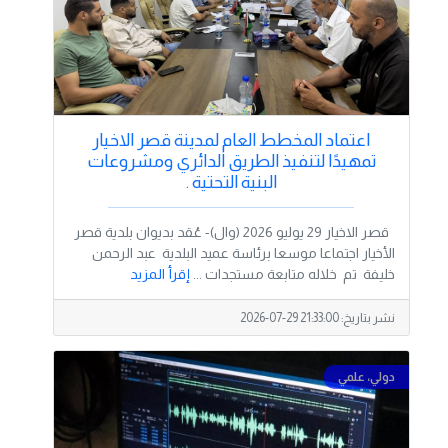
اعتماد المخطط العام لمدينة قصر الاخيار
تمهيدًا لتنفيذ الطريق الدائري ومشروعات
البنية التحتية .
قصر الاخيار 29 يوليو 2026 (وال)- عُقد بديوان بلدية قصر
الأخيار اجتماعا موسعا برئاسة عميد البلدية عبد الرحمن
خليفة تم خلاله متابعة مستجدات ...
إقرأ المزيد
نشر بتاريخ:
2026-07-29 21:33:00