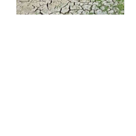
بريطانيا تعلن الجفاف في سبع مناطق وسط
تحذيرات من تداعيات بيئية واقتصادية.
لندن 29 يوليو 2026 م ( وال ) - أعلنت السلطات البريطانية
رسمياً دخول سبع مناطق في البلاد مرحلة الجفاف، في
ظل انخفاض قياسي في معدلات هطول الأمطار وارتفاع
غير مسبوق في درجات الحرارة ...
إقرأ المزيد
نشر بتاريخ:
2026-07-29 19:04:17