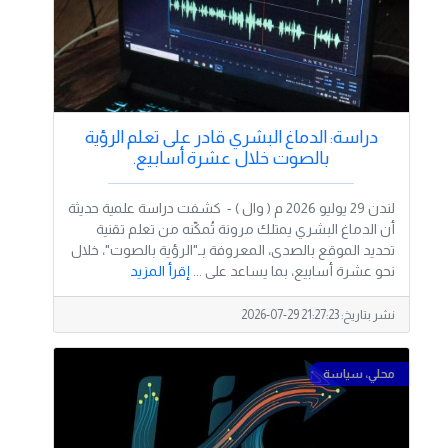
دراسة: الدماغ البشري قادر على تعلم الرؤية
بالصوت خلال عشرة أسابيع.
لندن 29 يوليو 2026 م ( وال ) - كشفت دراسة علمية حديثة
أن الدماغ البشري يمتلك مرونة تُمكّنه من تعلم تقنية
تحديد الموقع بالصدى، المعروفة بـ"الرؤية بالصوت"، خلال
نحو عشرة أسابيع، بما يساعد على ...
إقرأ المزيد
نشر بتاريخ:
2026-07-29 21:27:23