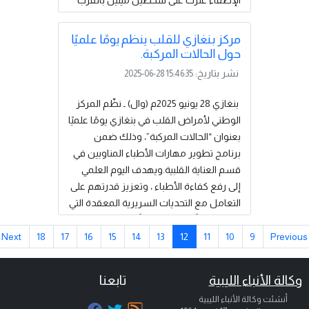
الإطفاء عثرت على شخصين ميتين بالقرب
من بلدة كوسكو، . وكان الإقليم شهد قبل
ساعات قليلة من ذلك وفاة طفل يبلغ من
مركز بنغازي للقلب ينظم يومًا علميًا
العمر عامين بعدما ترك ساعات عدة في
حول الحالات المركبة.
سيارة مركونة تحت أشعة الشمس في
نشر بتاريخ:
2025-06-28 15:46:35
مدينة فالس، شمال تاراغونا. وأمرت
سلطات الإقليم حوالي 14 ألف شخص
بنغازي 28 يونيو 2025م (وال) ـ نظّم المركز
بملازمة منازلهم بسبب هذا الحريق وحريق
الوطني لأمراض القلب في بنغازي يومًا علميًا
آخر اندلع في نفس الوقت تقريبا في
بعنوان “الحالات المركبة”، وذلك ضمن
مقاطعة لييدا. ...
إقرأ المزيد
برنامج تطوير مهارات الأطباء المناوبين في
قسم العناية القلبية.ويهدف اليوم العلمي
إلى رفع كفاءة الأطباء ، وتعزيز قدرتهم على
التعامل مع التحديات السريرية المعقدة التي
تتطلب تدخلاً فوريًا وتنسيقًا بين عدة
تخصصات طبية من خلال مراجعة أحدث
Next
18
17
16
15
14
13
12
11
10
9
Previo
التوصيات العالمية في التعامل مع الحالات
الطارئة والمزمنة، خصوصًا تلك التي تجمع
وكالة الأنباء الليبية
تابعنا
بين أمراض القلب والكلى والغدد الصماء.
أنشئت وكالة الأنباء الليبية
وأوضحت استشارية أمراض...
إقرأ المزيد