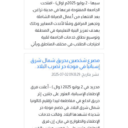
المناسبة وتفسير النتائج بدقة، بما يضمن
سبها - 2 يوليو 2025م (وال) - افتتحت
موثوقية الدراسة وقابليتها للنشر في
الجامعة المفتوحة فرعها في مدينة تراغن،
المجلات العلمية المحكمة. كما تم تسليط
بعد الانتهاء من أعمال الصيانة الشاملة
الضوء...
إقرأ المزيد
وتجهيز المرافق وفقًا لأحدث المعايير وذلك
بهدف تعزيز البنية التعليمية في المنطقة
وتوسيع نطاق خدمات الجامعة لتلبية
احتياجات الطلاب في مختلف المناطق.ويأتي
ذلك في إطار الجهود المستمرة التي تبذلها
الجامعة المفتوحة سبها لتوفير بيئة تعليمية
مصرع شخصين بحريق شمال شرق
مهيأة للطلاب، مما يساهم في تمكينهم
إسبانيا في موجة حر تضرب البلاد .
من متابعة تعليمهم في ظروف مناسبة
نشر بتاريخ:
2025-07-02 09:33:29
وفقًا لأعلى مستويات الجودة. كما يعكس
هذا التوجه جزءًا من رؤية الجامعة التي تسعى
مدريد في 2 يوليو 2025 ( وال ) - أعلنت فرق
إلى تعزيز...
إقرأ المزيد
الإطفاء الإسبانية، العثور على جثتين، إثر
حريق اندلع في مقاطعة لييدا بإقليم كتالونيا
شمال شرق البلاد، في خضم موجة حر
شديدة تشهدها البلاد. وقالت خدمات
الإطفاء والطوارئ في بيان، إن فرق