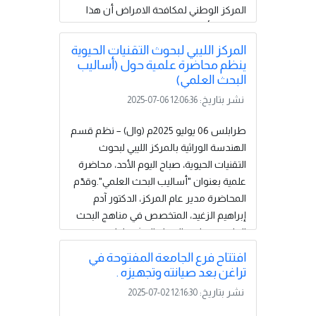
المركز الوطني لمكافحة الامراض أن هذا
التدريب يأتي في إطار دعم القدرات
التشخيصية للمختبرات الوطنية، ومواكبة
المركز الليبي لبحوث التقنيات الحيوية
التطورات المتنوعة في الكشف عن العدوى
ينظم محاضرة علمية حول (أساليب
الكامنة بميكروب الدرن (السل)، حيث يُعد
البحث العلمي)
اختبار الكوانتيفيرون أحد الأدوات الدقيقة
نشر بتاريخ:
2025-07-06 12:06:36
والمعتمدة دوليًا في هذا المجال. وسيسهم
هذا البرنامج في التمهيد لتفعيل هذا...
طرابلس 06 يوليو 2025م (وال) – نظم قسم
إقرأ المزيد
الهندسة الوراثية بالمركز الليبي لبحوث
التقنيات الحيوية، صباح اليوم الأحد، محاضرة
علمية بعنوان "أساليب البحث العلمي".وقدّم
المحاضرة مدير عام المركز، الدكتور آدم
إبراهيم الزغيد، المتخصص في مناهج البحث
العلمي وتطوير العمل البحثي داخل
المؤسسات. وتطرقت المحاضرة إلى
افتتاح فرع الجامعة المفتوحة في
خطوات إعداد البحث العلمي بشكل منهجي،
تراغن بعد صيانته وتجهيزه .
بدءًا من تحديد المشكلة وصياغة الفرضيات
نشر بتاريخ:
2025-07-02 12:16:30
بوضوح، وصولًا إلى اختيار أدوات التحليل