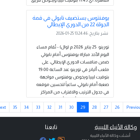
القاهرة، أي 11:45 بتوقيت ليبيا.ويخوض فريق
روما اللقاء بمعنويات مرتفعة بعد سلسلة
من الانتصارات في الدوري، كان آخرها الفوز
يوفنتوس يستضيف نابولي في قمة
على تورينو بهدفين دون رد، مستكملاً
الجولة 22 من الدوري الإيطالي
سلسلة ثلاثة انتصارات متتالية دون استقبال
نشر بتاريخ:
2026-01-25 13:24:46
أي أهداف، لتعزيز آماله في المنافسة على
لقب الدوري هذا الموسم.من جانبه، يسعى
تورينو 25 يناير 2026 م (وال) - تُقام مساء
ميلان للسيطرة على مجريات اللقاء
اليوم الأحد مباراة يوفنتوس أمام نابولي
وخطف...
إقرأ المزيد
ضمن منافسات الدوري الإيطالي، على
ملعب أليانز في تورينو عند الساعة 19:00
بتوقيت ليبيا.ويخوض يوفنتوس مواجهة
صعبة أمام نابولي، ساعياً لتحسين موقعه
في جدول الترتيب والاقتراب من المراكز
المؤهلة إلى دوري أبطال أوروبا. ويحتل
فريق "السيدة العجوز" المركز السادس
Next
35
34
33
32
31
30
29
28
27
26
Pre
برصيد 39 نقطة بعد 21 جولة، في موسم
اتسم بالتذبذب قبل أن يتولى المدرب
الة الأنباء الليبية
تابعنا
لوتشيانو سباليتي مهمة إعادة الاستقرار
أنشئت وكالة الأنباء الليبية
للفريق.في المقابل، يدخل نابولي اللقاء وهو