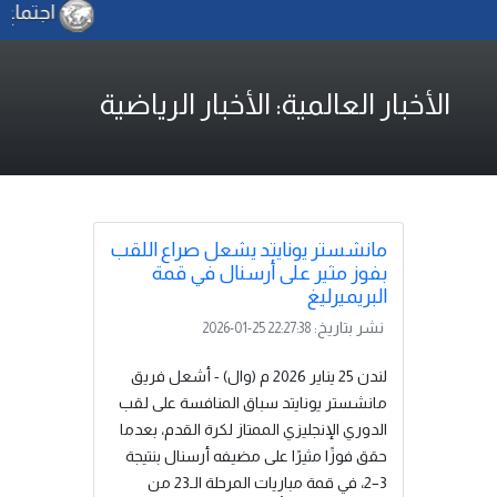
اجتماع بوزا
الأخبار العالمية: الأخبار الرياضية
مانشستر يونايتد يشعل صراع اللقب
بفوز مثير على أرسنال في قمة
البريميرليغ
نشر بتاريخ:
2026-01-25 22:27:38
لندن 25 يناير 2026 م (وال) - أشعل فريق
مانشستر يونايتد سباق المنافسة على لقب
الدوري الإنجليزي الممتاز لكرة القدم، بعدما
حقق فوزًا مثيرًا على مضيفه أرسنال بنتيجة
3–2، في قمة مباريات المرحلة الـ23 من