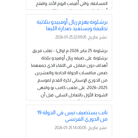
المسابقة، والتي أُقيمت اليوم الأحد.وافتتح
أرسنال التسجيل في الدقيقة 29 بهدف
عكسي سجله الأرجنتيني لياندرو مارتينيز،
برشلونة يهزم ريال أوفييدو بثلاثية
لاعب مانشستر يونايتد، بالخطأ في مرمى
نظيفة ويستعيد صدارة الليغا
فريقه، قبل أن ينجح الكاميروني برايان
نشر بتاريخ:
2026-01-25 22:09:05
مبيومو في إدراك التعادل للضيوف عند
الدقيقة 37.وفي الشوط الثاني، أضاف
برشلونة 25 يناير 2026 م (وال) - تغلب فريق
الدنماركي باتريك دورغو الهدف الثاني
برشلونة على ضيفه ريال أوفييدو بثلاثة
لمانشستر يونايتد في الدقيقة 51، غير أن
أهداف دون مقابل، في اللقاء الذي جمعهما
الإسباني...
إقرأ المزيد
ضمن منافسات الجولة الحادية والعشرين
من الدوري الإسباني لكرة القدم لموسم
2025–2026، على ملعب كامب نو.وانتهى
الشوط الأول بالتعادل السلبي، قبل أن
يفرض برشلونة أفضليته في الشوط الثاني،
حيث افتتح داني أولمو التسجيل في الدقيقة
نانت يستضيف نيس في الجولة 19
52، ثم عزز البرازيلي رافينها النتيجة بإضافة
من الدوري الفرنسي
الهدف الثاني بعد خمس دقائق فقط،
نشر بتاريخ:
2026-01-25 14:00:05
وتحديدًا في الدقيقة 57.وفي الدقيقة 73،