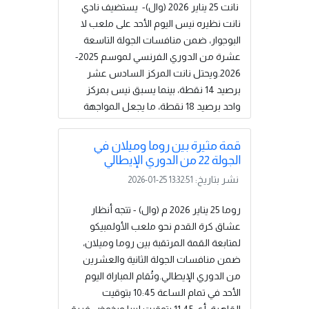
اختتم النجم الشاب لامين يامال ثلاثية الفريق
نانت 25 يناير 2026 (وال)- يستضيف نادي
الكتالوني.وبهذا الفوز، استعاد برشلونة...
نانت نظيره نيس اليوم الأحد على ملعب لا
إقرأ المزيد
البوجوار، ضمن منافسات الجولة التاسعة
عشرة من الدوري الفرنسي لموسم 2025-
2026.ويحتل نانت المركز السادس عشر
برصيد 14 نقطة، بينما يسبق نيس بمركز
واحد برصيد 18 نقطة، ما يجعل المواجهة
مهمة للطرفين في صراع الابتعاد عن القاع
وتعزيز موقعهما في جدول الترتيب.تنطلق
قمة مثيرة بين روما وميلان في
صافرة بداية المباراة في تمام الساعة 16:00
الجولة 22 من الدوري الإيطالي
بتوقيت ليبيا، ويُنتظر أن يشهد اللقاء
نشر بتاريخ:
2026-01-25 13:32:51
الظهور الأول للاعب منتخبنا الوطني علي
يوسف مع نانت، بعد انتقاله مؤخراً من نادي
روما 25 يناير 2026 م (وال) - تتجه أنظار
الأفريقي التونسي إلى الدوري.....
إقرأ المزيد
عشاق كرة القدم نحو ملعب الأولمبيكو
لمتابعة القمة المرتقبة بين روما وميلان،
ضمن منافسات الجولة الثانية والعشرين
من الدوري الإيطالي.وتُقام المباراة اليوم
الأحد في تمام الساعة 10:45 بتوقيت