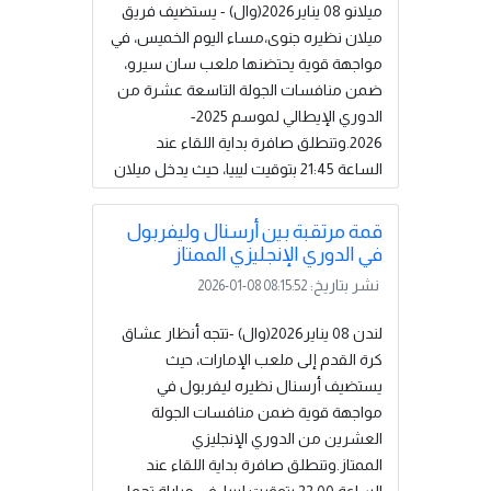
الفائز من هذه المواجهة موعدًا في المباراة
ميلانو 08 يناير2026(وال) - يستضيف فريق
النهائية مع فريق برشلونة، الذي تأهل بعد
ميلان نظيره جنوى،مساء اليوم الخميس، في
تحقيقه فوزًا كبيرًا على أتلتيك بلباو بخمسة...
مواجهة قوية يحتضنها ملعب سان سيرو،
إقرأ المزيد
ضمن منافسات الجولة التاسعة عشرة من
الدوري الإيطالي لموسم 2025-
2026.وتنطلق صافرة بداية اللقاء عند
الساعة 21:45 بتوقيت ليبيا، حيث يدخل ميلان
المباراة وهو يحتل وصافة جدول ترتيب
الكالتشيو برصيد 38 نقطة، بفارق نقطة
قمة مرتقبة بين أرسنال وليفربول
واحدة عن المتصدر إنتر، ساعيًا لتحقيق الفوز
في الدوري الإنجليزي الممتاز
ومواصلة الضغط في سباق المنافسة على
نشر بتاريخ:
2026-01-08 08:15:52
القمة.في المقابل، يمر جنوى بفترة صعبة
نتيجة سلسلة من النتائج السلبية، جعلته
لندن 08 يناير2026(وال) -تتجه أنظار عشاق
يتراجع إلى المركز السابع عشر برصيد 15
كرة القدم إلى ملعب الإمارات، حيث
نقطة، ليجد نفسه مهددًا...
إقرأ المزيد
يستضيف أرسنال نظيره ليفربول في
مواجهة قوية ضمن منافسات الجولة
العشرين من الدوري الإنجليزي
الممتاز.وتنطلق صافرة بداية اللقاء عند