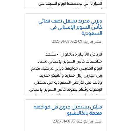
المباراة التي جمعتهما اليوم السبت على
أرضية الملعب الكبير بمدينة مراكش.وسجل
هدفي المنتخب النيجيري كل من فيكتور
ديربي مدريد يشعل نصف نهائي
أوسيمين في الدقيقة (47)، وأكور آدامز في
كأس السوبر الإسباني في
الدقيقة (57)، ليؤكد “النسور الخضر” تفوقهم
السعودية
ويحجزوا مقعدهم في المربع الذهبي
نشر بتاريخ:
2026-01-08 08:26:09
للبطولة.وسيواجه المنتخب النيجيري في الدور
نصف النهائي منتخب المغرب، البلد المضيف،
الرياض 08 يناير2026(وال) - تشهد
يوم الأربعاء المقبل، بعدما كان “أسود
منافسات كأس السوبر الإسباني مساء
الأطلس” قد ضمنوا تأهلهم في وقت
اليوم الخميس مواجهة ديربي مرتقبة، تجمع
سابق، ليكونوا ثاني...
إقرأ المزيد
بين الجارين ريال مدريد وأتلتيكو مدريد،
وذلك على الأراضي السعودية التي تحتضن
البطولة.وتُقام بطولة كأس السوبر الإسباني
بمشاركة أندية برشلونة وأتلتيك بلباو وريال
مدريد وأتلتيكو مدريد، حيث يلتقي ريال مدريد
ميلان يستقبل جنوى في مواجهة
مع غريمه أتلتيكو مدريد في ديربي العاصمة
مهمة بالكالتشيو
ضمن منافسات نصف نهائي البطولة، عند
نشر بتاريخ:
2026-01-08 08:18:32
تمام الساعة 21:00 بتوقيت ليبيا.وسيضرب