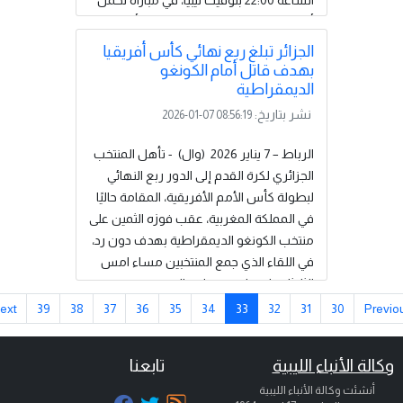
الساعة 22:00 بتوقيت ليبيا، في مباراة تحمل
أهمية كبيرة لكلا الفريقين. ويدخل أرسنال
المواجهة وهو يتصدر جدول ترتيب
الجزائر تبلغ ربع نهائي كأس أفريقيا
البريميرليج برصيد 48 نقطة، ساعيًا لتعزيز
بهدف قاتل أمام الكونغو
موقعه في الصدارة، بينما يحتل ليفربول
الديمقراطية
المركز الرابع برصيد 34 نقطة، ويطمح
نشر بتاريخ:
2026-01-07 08:56:19
للعودة بقوة إلى دائرة المنافسة على المراكز
المتقدمة... () .....
إقرأ المزيد
الرباط – 7 يناير 2026 (وال) - تأهل المنتخب
الجزائري لكرة القدم إلى الدور ربع النهائي
لبطولة كأس الأمم الأفريقية، المقامة حاليًا
في المملكة المغربية، عقب فوزه الثمين على
منتخب الكونغو الديمقراطية بهدف دون رد،
في اللقاء الذي جمع المنتخبين مساء امس
الثلاثاء على ملعب مولاي الحسن، ضمن
منافسات دور الستة عشر.وانتهى الوقت
Next
39
38
37
36
35
34
33
32
31
30
Pre
الأصلي للمباراة، بشوطَيه الأول والثاني،
بالتعادل السلبي، في ظل أداء متكافئ وحذر
الة الأنباء الليبية
تابعنا
من الجانبين، مع قلة الفرص السانحة
أنشئت وكالة الأنباء الليبية
للتسجيل، ليحتكم المنتخبان إلى شوطين