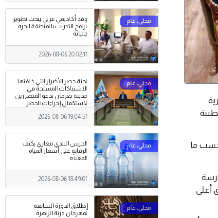
وفد أكاديمي عربي يبحث تطوير
برامج التدريب بالمنطقة الحرة
جليانة
2026-08-06 20:02:11
لجنة حصر الأضرار التي خلفتها
الاشتباكات المسلحة في
مدينة صرمان تدعو المتضررين
رية
لاستكمال إجراءات الحصر
والتوثيق.
لطبية
2026-08-06 19:04:51
الحرس البلدي بنغازي يكثف
 حسب ما
الرقابة على أسعار المياه
المعبأة
ارسة
2026-08-06 18:49:01
ق أعلى
إطلاق الدورة السابعة
لمهرجان درنة الزاهرة