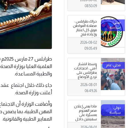
08:50:09
حراك طرابلس :
مصلحة المواطن
فوق كل اعتبار
وإعادة فتح
المؤسسات
2026-08-02
جاءت استجابةً
للإرادة الشعبية
09:05:49
طرا
وسط انتشار
العلمية العليا بوزارة الصح
أمني : احتجاجات
بطرابلس على
والطبية المساعدة.
تردي الأوضاع
المعيشية وتدني
جاء ذلك خلال اجتماع عقد
2026-08-01
الخدمات العامة .
06:49:26
أعلنت وزارة الصحة.
وأضافت الوزارة أن الاجتما
ماذا يعني إعلان
المهن الطبية، بما يضمن ح
مصر الهجوم
بمسيّرة على
المعايير الطبية والقانونية.
سفينتين داخل
ميناء دمياط؟
2026-08-01
(قراءة تحليلية)