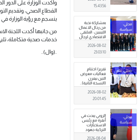
وأكدت الوزارة على الدور ال
15:43:56
القطاع الصحي، وتقديم التو
ينسجم مع رؤية الوزارة في 
بمشاركة نخبة
من رجال الاعمال
من جانبها أكدت اللجنة ال
الليبيين : الملتقى
الاقتصادي لرجال
خدمات صحية متكاملة، تلبي
الاعمال 2026
2026-08-02
تبدأ فعاليات
بمدينة سرت .
..(وال)..
23:03:10
تقرير/ اختتام
فعاليات معرض
التين بيفرن
(النسخة الثانية)..
تظاهرة وطنية
2026-08-02
وصمود
للمزارعين في
20:01:45
وجه التغيرات
المناخية
الزوبي يبحث في
أنقرة مع رئيس
الاستخبارات
التركية جهود
توحيد المؤسسة
2026-08-04
العسكرية على