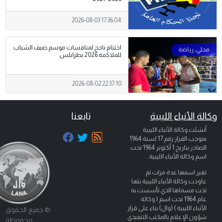
2026-08-03 17:36:04
اختتام ناجح لمنافسات موسم صيف الشباب
للملاكمة 2026 بطرابلس
2026-08-02 22:37:10
وكالة الأنباء الليبية
تابعنا
أنشئت وكالة الأنباء الليبية
بموجب القرار رقم 17 لسنة 1964
الصادر بتاريخ
1 أكتوبر 1964
تحت
اسم وكالة الأنباء الليبية .
تغير اسمها عدة مرات ثم
عاودت وكالة الأنباء الليبية بثها
تحت مسماها الذي تأسست به
عام 1964 تحت اسم ( وكالة
الأنباء الليبية ) (وال) بناء على قرار
© جميع الحقوق
شؤون الإعلام بالمكتب التنفيذي
محفوظة