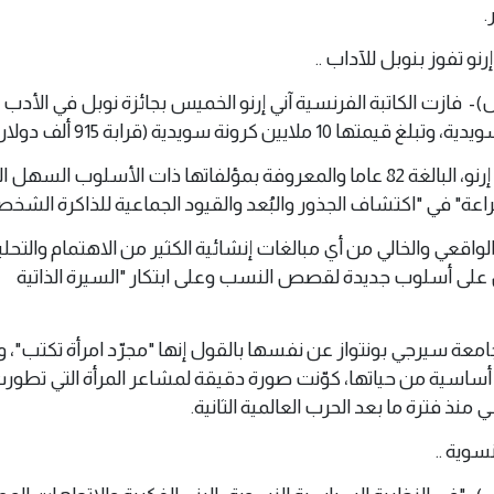
.
ملايين كرونة سويدية (قرابة 915 ألف دولار).
وسببت لجنة نوبل اختيارها إرنو، البالغة 82 عاما والمعروفة بمؤلفاتها ذات الأسلوب الس
عة" في "اكتشاف الجذور والبُعد والقيود الجماعية للذاكرة الشخصي
واقعي والخالي من أي مبالغات إنشائية الكثير من الاهتمام والتحلي
 على أسلوب جديدة لقصص النسب وعلى ابتكار "السيرة الذاتية
معة سيرجي بونتواز عن نفسها بالقول إنها "مجرّد امرأة تكتب"، 
أساسية من حياتها، كوّنت صورة دقيقة لمشاعر المرأة التي تطور
نذ فترة ما بعد الحرب العالمية الثانية.
سوية ..