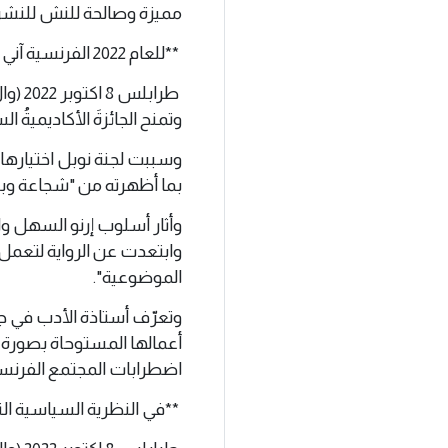
مميزة وصالحة للنش للنشر
**للعام 2022 الفرنسية آني إرنو تفوز بنوبل للآداب ..
وتمنح الجائزةَ الأكاديميةُ السويدية، وتبلغ قيمتها 10 
بما أظهرته من "شجاعة وبرا
وأثار أسلوب إرنو السهل وال
وابتعدت عن الرواية لتعمل
الموضوعية".
وتعرّف أستاذة الأدب في جا
أعمالها المستوحاة بصورة 
اضطرابات المجتمع الفرنسي م
**في النظرية السياسية الن