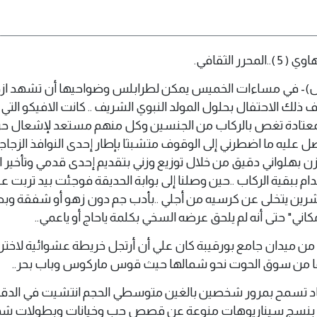
رر الثقافي.
لس 8 اكتوبر 2022 (وال)- في مساءات الخميس يمكن لطرابلس وضواحيها أن تشهد ا
ذلك الاحتفال بحلول المولد النبوي الشريف .. كانت الافيكو التي
معتادة تغص بالركاب من الجنسين وكل منهم مستعد لإشعال حر
عليه ما اضطرني إلى الوقوف متشبثا بإطار إحدى النوافذ الزجاج
ن بهلواني دقيق من خلال توزيع وزني بتقديم إحدى قدمي وتأخير الثا
م ببقية الركاب ..حين وصلنا إلى بوابة الحديقة فوجئت بيد تربت ع
لعشرين يتخلى عن كرسيه من أجلي ..بأدب جم دون زهو أو شفقة و
اني" حتى أنه لم يلحق عرضه السخي بكلمة ياحاج أو ياعمي..
من ميدان جامع بورقيبة كان علي أن أرتجل خريطة عشوائية لاخترا
قا من سوق الحوت نحو شمالها حيث قوس ماركوس وباب بحر..
الكاد تسمح بمرور شخصين بالغين متوسطي الحجم انتشيت في الدقا
ة بنسج سيناريوهات منوعة عن قصص حب وخيانات وبطولات شه