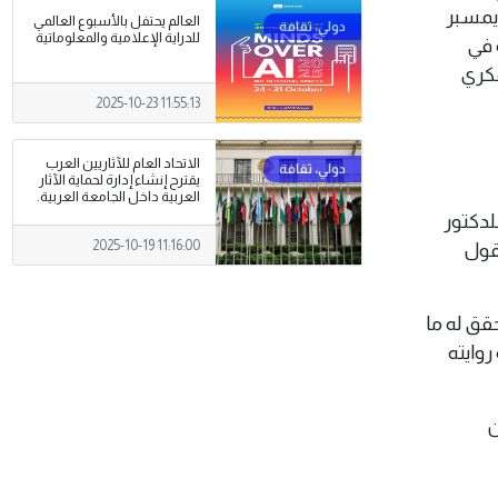
 ينطلق بتاريخ الـ18 من شهر ديمسبر
العالم يحتفل بالأسبوع العالمي
للدراية الإعلامية والمعلوماتية
ة في
 والفكري
2025-10-23 11:55:13
الاتحاد العام للآثاريين العرب
يقترح إنشاء إدارة لحماية الآثار
العربية داخل الجامعة العربية.
 للدكتور
2025-10-19 11:16:00
يقول
حقق له ما
روايته
ن