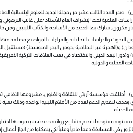
..
س 8 اكتوبر 2022 (وال)- صدر العدد الثالث عشر من مجلة الجديد للعلوم الإنسانية ال
راسات العلمية تحت الإشراف العام للأستاذ /على غالب الترهوني و
ار فكرون, شارك بها العديد من الأساتذة والكتّاب الليبيين ومن خارج
ن البحوث والدراسات التحليلية والقراءات للمواضيع مختلفة منها
دان) و(الهجرة غير النظامية بحوض البحر المتوسط) (مستقبل ال
ة) و(دور البعد الديني والاقتصاد في بعث العلاقات التركية الافريقي
ة المحلية والدولية..
س 8 اكتوبر 2022 (وال)- أطلقت مؤسسة آريتي للثقافة والفنون، مشروعها الثقاف
لذي يهدف لتقديم الدعم لعدد من الأقلام الليبية الواعدة وذلك بغية 
 الحديثة.
سنوية مفتوحة لتقديم مشاريع روائية جديدة، يتم بموجبها اختيا
زون في المسابقة دعماً مادياً وفنياً لكي يتمكنوا من انجاز أعمال إ