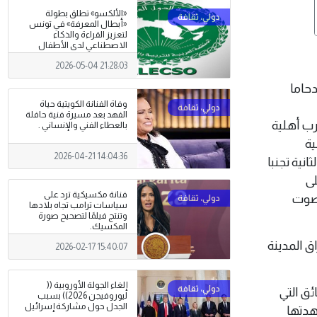
«الألكسو» تطلق بطولة
«أبطال المعرفة» في تونس
لتعزيز القراءة والذكاء
الاصطناعي لدى الأطفال
2026-05-04 21:28:03
زدحاما
وفاة الفنانة الكويتية حياة
الفهد بعد مسيرة فنية حافلة
ب أهلية
بالعطاء الفني والإنساني .
ية
2026-04-21 14:04:36
نية تجنبا
لى
فنانة مكسيكية ترد على
بصوت
سياسات ترامب تجاه بلادها
وتنتج فيلمًا لتصحيح صورة
المكسيك.
ق المدينة
2026-02-17 15:40:07
إلغاء الجولة الأوروبية ((
ئق التي
ليوروفيجن 2026)) بسبب
الجدل حول مشاركة إسرائيل
دتها