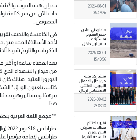
المعيشية وتدني
جدران هذه البيوت والأبنية 
2026-08-01
الخدمات العامة .
ذات الآن عن سر كثافة تواج
06:49:26
الخصوص..
ماذا يعني إعلان
في الخامسة والنصف تقريب
مصر الهجوم
بمسيّرة على
لأحد الأساتذة المحترمين حو
سفينتين داخل
ميناء دمياط؟
الذكريات والتاريخ شرط ألا 
2026-08-01
(قراءة تحليلية)
15:43:56
بعد انقضاء ساعة او أكثر قل
من ميدان الشهداء الذي كا
بمشاركة نخبة
الاورورا العتيد ..هناك كان
من رجال الاعمال
الليبيين : الملتقى
كتاب، يلعبون الورق " الشك
الاقتصادي لرجال
مرهقا ومستاء وهو يحدثنا أ
الاعمال 2026
2026-08-02
تبدأ فعاليات
هذا ..
بمدينة سرت .
23:03:10
**مجمع اللغة العربية ينظم 
تقرير/ اختتام
طرابل
فعاليات معرض
التين بيفرن
طرابلس لإقامة مؤتمرا علم
(النسخة الثانية)..