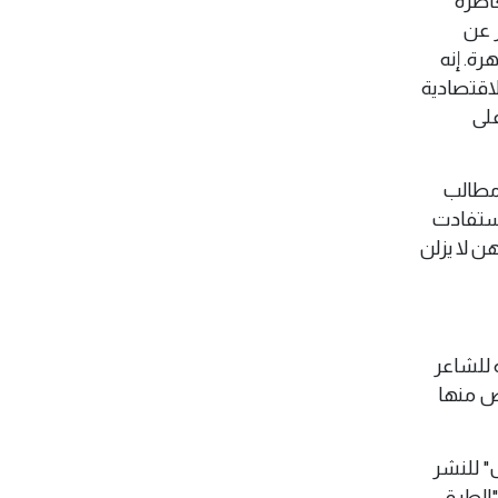
لمعاصرة"
ر عن
لظاهرة. إنه
لاقتصادية
على
 مطالب
استفادت
ن لا يزلن
ية للشاعر
عض منها
" للنشر
"الطرق