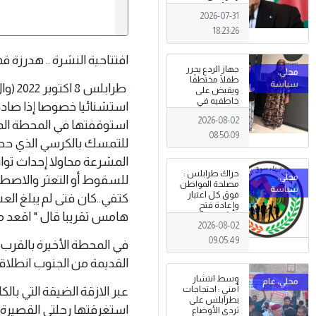
الجزائري يعلن
2026-07-31
الحداد .
18:23:26
افتتاحية النشرة .. هدرزة قهاوي ( 5 )..المح
جهاز الردع يحرر
طفلًا مختطفًا
طراب
ويقبض على
خاطفيه في
استشنائيا خصوصا إذا صادف 
طرابلس
2026-08-02
استوقفتها في المحطة ال
08:50:09
للتمسك بالكرسي الذي حصل 
المشرعة محاولا إحداث تواز
حراك طرابلس :
للسقوط أو التعثر والاصطدا
مصلحة المواطن
فوق كل اعتبار
كتفي..كان فتى لم يبلغ ا
وإعادة فتح
هامس تقريبا قال " اقعد مك
المؤسسات
2026-08-02
جاءت استجابةً
للإرادة الشعبية
09:05:49
في المحطة الأخيرة بالقرب 
القديمة من الجنوب انطلا
وسط انتشار
عبر الازقة الضيقة التي ب
أمني : احتجاجات
بطرابلس على
استغرقتها رحلتي القصير
تردي الأوضاع