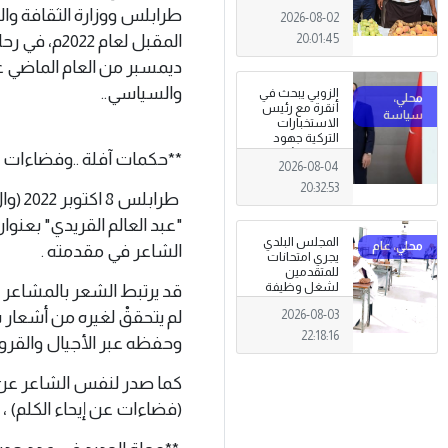
تظاهرة وطنية
2026-08-02
وصمود
للمزارعين في
المقبل لعام
20:01:45
وجه التغيرات
المناخية
والسياسي..
الزوبي يبحث في
أنقرة مع رئيس
الاستخبارات
التركية جهود
توحيد المؤسسة
**حكمات آفلة ..وفضاءات عن
2026-08-04
العسكرية على
أسس مهنية
20:32:53
طرابل
ووطنية،
"عبد العالم القريدي" بعنو
المجلس البلدي
الشاعر في مقدمته .
يجري امتحانات
للمتقدمين
لشغل وظيفة
قد يرتبط الشعر بالمشاعر ول
مختار محلة .
لم يتحققْ لغيره من أشعار سا
2026-08-03
22:18:16
وحفظه عبر الأجيال والقرون،
كما صدر لنفس الشاعر عن م
(فضاءات عن إيحاء الكلم) ،