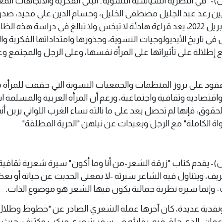
س 8 اكتوبر 2022 (وال)- "في النظرية السياسية النسوية.. البنى الفكرية والاتجاهات ا
قيين رعد عبد الجليل مصطفى الخليل، وحسام الدين علي مجيد، صد
سلسلة عالم المعرفة في أبريل 2022، يعد قراءة هادئة لا تبخس ولا تبالغ في دراسة هذه ا
في تاريخ الأيديولوجيات النسوية، وجذورها وامتداداتها الفكرية وا
 إطلالة على تأثيراتها على المرأة نفسها، وعلى الرجل والمجتمع و
عقود على بروز المنظمات والجمعيات النسوية التي حققت للمرأة
قتصادية وثقافية واجتماعية، ورغم أن المرأة العربية والمسلمة 
ق، فإنها لم تحصل بعد على ما نالته نساء الغرب اللواتي يرين أنه
 الكاملة" مع الرجل وبعيدات عن نيلهن "الحرية المطلقة".
س 8 اكتوبر 2022 (وال)- يقدم كتاب "زرقة الشعر-من أنا وما أكون" سيرة شعرية ثقاف
يف، ويتناول فيه الشاعر سيرته -لا بمعنى الحديث عن حياته أو ب
- وإنما سيرة نظرية جمالية يكون فيها الشعر هو موضوع الذات.
قدية عديدة، كان آخرها عمله الشعري الصادر عن "خطوط وظلال
ية عمان، الذي حلق فيه، بقارئه في سفر شعري مركب وكثيف، حيث 