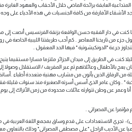
المتداعية العابقة برائحة الماضي خلال الأحقاب والعهود الغابرة م
د الأشقاء الأفارقة من كافة الجنسيات في هذه الأحياء على وجه
ا كنت في دار الفقيه حسن الواقعة بزنقة الفرنسيس أنصت إلى م
ل جزء من تاريخنا المعاصر .. كم أحب طريقتتا الليبية الخاصة في روا
تتجاوز جرعة "الدونكيشوتية " فيها الحد المعقول ..
يلا كنت في الطريق إلى ميدان الجزائر ملتزما مسارا مستقيما يتيح 
ن يعج بالأطفال وعائلاتهم ثم عبر المقريف / الاستقلال وصولا إ
 ثلة من الرفاق الذين يأتون من مشارب مهنية متعددة أطباء ..أساتذة
بة " .. وكان عامر الذي أسس أسرته الصغيرة منذ سنوات قليلة فق
نا وعمر عن وطن تتوارثه عائلات محدودة من زمن الأتراك إلى يوم 
مؤتمرا عن المصراتي ..
س 8 اكتوبر 2022 (وال)- تجري الاستعدادات على قدم وساق بمجمع اللغة العربية في 
يا عن الأديب الراحل "علي مصطفى المصراتي" وذلك بالتعاون مع