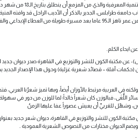
طرابلس ووزارة الثقافة والتنمية المعرفية والذي من المزمع أن
 2022م، في رحاب جامعة طرابلس، الجدير بالذكر أن الأديب الراحل قد وافته المني
ديمسبر من العام الماضي عن عمر ناهز الـ95 عاما بعد مسيرة طويلة من العطاء الإبداعي
 ايحاء الكلم..
س 8 اكتوبر 2022 (وال)- عن مكتبة الكون للنشر والتوزيع في القاهرة صدر ديوان جديد
ان (حكمات آفلة – قصائد شعرية غزلية) وحول هذا الإصدار الجديد 
كنه في العربية مرتبط بالأوزان أيضاً، وبها تميز شعرُنا العربي، فت
ئر اللُّغَى، فبالوزن كان شعراً خالداً؛ لما للوزن من دور في سهولة 
 وسَهّل للعَربيِّ أن يعيش عصوراً عفا عليها الزمنُ
كتبة الكون للنشر والتوزيع في القاهرة، ديوان شعر جديد بعنوا
 ويضم الديوان مختارات من النصوص الشعرية العمودية ..