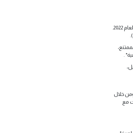
طرابلس 8 اكتوبر 2022 (وال)- فازت الكاتبة الفرنسية آني إرنو الخميس بجائزة نوبل في الأدب لعام 2022.
هل الممتنع،
ة" .
ل،
ومن خلال
ت مع