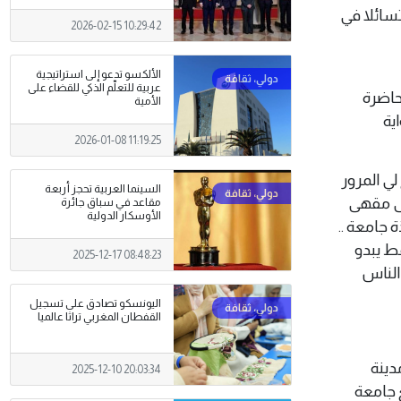
تسائلا في
2026-02-15 10:29:42
الألكسو تدعو إلى استراتيجية
عربية للتعلّم الذكي للقضاء على
حاضرة
الأمية
ية
2026-01-08 11:19:25
لي المرور
السينما العربية تحجز أربعة
لى مقهى
مقاعد في سباق جائرة
الأوسكار الدولية
 جامعة ..
ط يبدو
2025-12-17 08:48:23
الناس
اليونسكو تصادق على تسجيل
القفطان المغربي تراثا عالميا
مدينة
2025-12-10 20:03:34
 جامعة