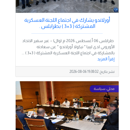
أورلاندو يشارك في اجتماع اللجنة العسكرية
المشتركة ( 3+3 ) بطرابلس .
طرابلس 06 أغسطس 2026 م (وال) – عبر سفير الاتحاد
الأوروبي لدى ليبيا " نيكولا أورلاندو " عن سعادته
بالمشاركة في اجتماع اللجنة العسكرية المشتركة ( 3+3 ) ...
إقرأ المزيد
نشر بتاريخ:
2026-08-06 19:38:02