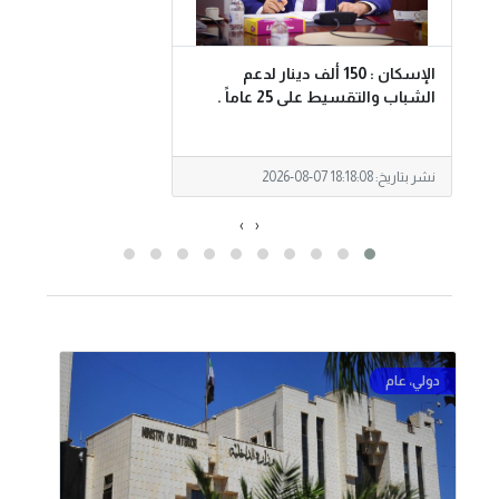
الإسكان : 150 ألف دينار لدعم
الن
الشباب والتقسيط على 25 عاماً .
الر
واض
نشر بتاريخ:
2026-08-07 18:18:08
نشر 
›
‹