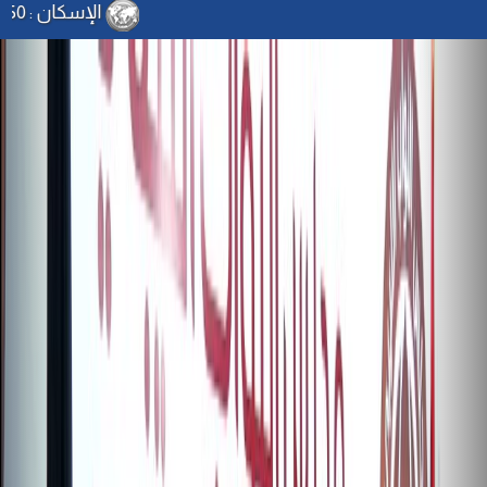
الإسكان : 150 ألف دينار لدعم الشباب والتقسيط على 25 عاماً .