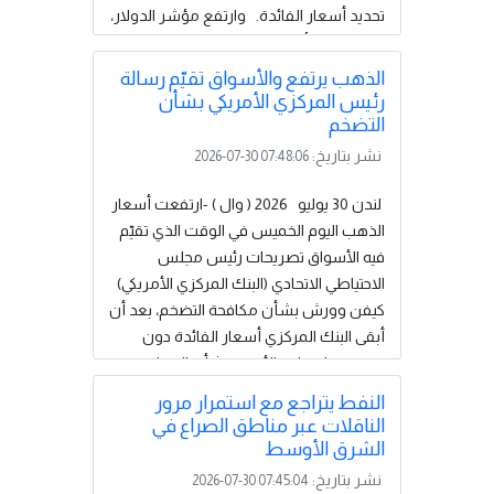
تحديد أسعار الفائدة. وارتفع مؤشر الدولار،
الذي ‌يقيس أداء العملة الأمريكية مقابل
ست عملات أخرى، 0.1 بالمئة إلى 100.93
الذهب يرتفع والأسواق تقيّم رسالة
نقطة. وفي أسواق العملات، تراجع الجنيه
رئيس المركزي الأمريكي بشأن
الإسترليني بنسبة 0.2 في المئة إلى 1.3347
التضخم
دولار، قبيل قرار بنك إنجلترا بشأن سعر
نشر بتاريخ:
2026-07-30 07:48:06
الفائدة، كما انخفض اليورو بنسبة 0.1 في
المئة إلى 1.1453 دولار. في،...
إقرأ المزيد
لندن 30 يوليو 2026 ( وال ) -ارتفعت أسعار
الذهب اليوم الخميس في الوقت الذي تقيّم
فيه الأسواق تصريحات رئيس ​مجلس
الاحتياطي الاتحادي (البنك المركزي الأمريكي)
كيفن ‌وورش بشأن مكافحة التضخم، بعد أن
أبقى البنك المركزي أسعار الفائدة دون
تغيير في اجتماعه الأحدث بشأن ​السياسة
النقدية.وارتفع الذهب في المعاملات
النفط يتراجع مع استمرار مرور
الفورية 0.4 ​بالمئة إلى 4080.38 دولار
الناقلات عبر مناطق الصراع في
للأوقية (الأونصة) بحلول الساعة 0103
الشرق الأوسط
⁠بتوقيت جرينتش. وصعدت العقود الأمريكية
نشر بتاريخ:
2026-07-30 07:45:04