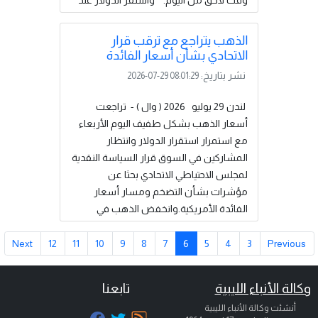
وقت لاحق ​من اليوم. واستقر الدولار عند
مستوى 101.43 مقابل العملات الأخرى.
وارتفع قليلًا مقابل الين الياباني إلى 163.88،
الذهب يتراجع مع ترقب قرار
مما أبقى الضغط على العملة اليابانية التي ​لا
الاتحادي بشأن أسعار الفائدة
تزال قرب أدنى مستوياتها في 40 عاما.
نشر بتاريخ:
2026-07-29 08:01:29
وأدى استمرار قوة الدولار إلى بقاء اليورو
عند أدنى مستوى له في شهر عند ⁠1.1386
لندن 29 يوليو 2026 ( وال ) - تراجعت
دولار،...
إقرأ المزيد
أسعار الذهب بشكل طفيف اليوم الأربعاء
مع استمرار استقرار الدولار وانتظار
المشاركين في السوق ​قرار السياسة النقدية
لمجلس الاحتياطي الاتحادي بحثا عن
‌مؤشرات بشأن التضخم ومسار أسعار
الفائدة الأمريكية.وانخفض الذهب في
المعاملات الفورية 0.1 بالمئة إلى 4021.87
دولار للأوقية (الأونصة) بحلول الساعة ​0052
Next
12
11
10
9
8
7
6
5
4
3
Previous
بتوقيت جرينتش. وتراجعت العقود الأمريكية
الآجلة للذهب ​تسليم أغسطس آب 0.4
وكالة الأنباء الليبية
تابعنا
بالمئة إلى 4021.70 دولار.يختتم ⁠مجلس
أنشئت وكالة الأنباء الليبية
الاحتياطي الاتحادي اليوم الأربعاء اجتماعه