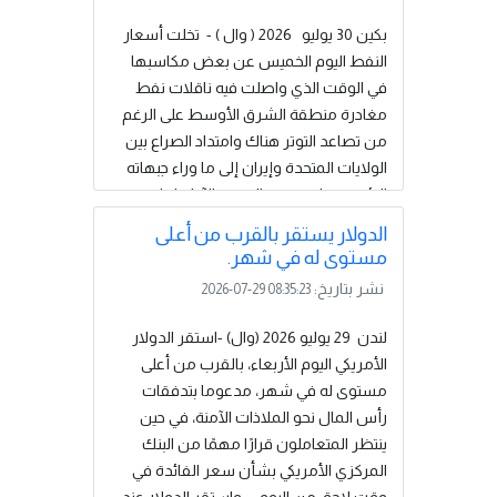
الآجلة للذهب ​تسليم أغسطس آب 1.1 بالمئة
إلى 4078 ​دولارا.وأبقى البنك المركزي
بكين 30 يوليو 2026 ( وال ) - تخلت أسعار
المنقسم أسعار الفائدة دون تغيير...
النفط اليوم الخميس عن بعض مكاسبها
إقرأ المزيد
في الوقت الذي واصلت فيه ناقلات نفط
مغادرة منطقة الشرق الأوسط على الرغم ​
من تصاعد التوتر هناك وامتداد الصراع بين
الولايات المتحدة وإيران ‌إلى ما وراء جبهاته
الرئيسية.وانخفضت العقود الآجلة لخام برنت
1.29 دولار أو 1.42 بالمئة إلى 89.45 دولار
الدولار يستقر بالقرب من أعلى
للبرميل بحلول الساعة 0110 بتوقيت
مستوى له في شهر.
جرينتش. وتراجع خام غرب تكساس الوسيط
نشر بتاريخ:
2026-07-29 08:35:23
الأمريكي ​56 سنتا أو 0.66 بالمئة إلى 83.90
دولار للبرميل.وارتفع خام برنت ​7.91 بالمئة
لندن 29 يوليو 2026 (وال) -استقر الدولار
عند التسوية أمس، في حين زاد خام غرب
الأمريكي اليوم الأربعاء، ⁠بالقرب من أعلى
⁠تكساس الوسيط 6.56 بالمئة في واحدة من
مستوى له في شهر، مدعوما بتدفقات
أقوى موجات الارتفاع...
إقرأ المزيد
رأس المال نحو الملاذات الآمنة، في حين
ينتظر المتعاملون قرارًا مهمًا ‌من البنك
المركزي الأمريكي بشأن ⁠سعر الفائدة في