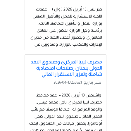
إيجابية على تعزيز الاستقرار المالي ورفع
كفاءة إدارة الموارد، إلى جانب مناقشة عدد
طرابلس 13 أبريل 2026 ( وال ) _ عقدت
من القضايا الاقتصادية ذات...
إقرأ المزيد
اللجنة الاستشارية للعمل والتأهيل المهني
بوزارة العمل والتأهيل اجتماعها الثالث،
برئاسة وكيل الوزارة الدكتور علي الهادي
الماقوري، وبحضور أعضاء اللجنة من مديري
الإدارات والمكاتب بالوزارة، ومندوبين عن
الصندوق الاشتراكي، وذلك لبحث ملفات
تنظيم سوق العمل وحماية الحقوق
مصرف ليبيا المركزي وصندوق النقد
الوطنية.واستهل وكيل الوزارة الاجتماع
الدولي يبحثان إصلاحات اقتصادية
بالتأكيد على الرؤية الاستراتيجية للوزارة
شاملة وتعزيز الاستقرار المالي
الهادفة إلى خلق بيئة عمل جاذبة تستوعب
نشر بتاريخ:
2026-04-13 23:36:21
الشباب الليبي، مشيرًا إلى أن تخفيف العبء
عن الوظيفة العامة يتطلب تكاتف الجهود
واشنطن 13 أبريل 2026 – عقد محافظ
لضمان سلامة سوق العمل وتعزيز العدالة
مصرف ليبيا المركزي، ناجي محمد عيسى،
الاجتماعية والحماية المهنية. كما أكد
والوفد المرافق له، اجتماعًا موسعًا مع نائب
ضرورة...
إقرأ المزيد
المدير العام لـ صندوق النقد الدولي، كنجي
أوكامورا، بحضور قيادات من الصندوق، لبحث
آليات تنفيذ رؤية متكاملة لمعالجة الاختلالات