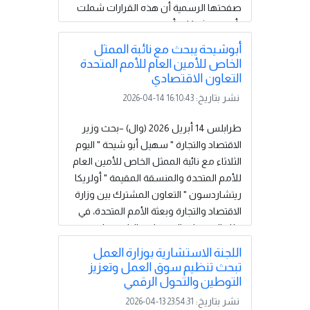
صفحتها الرسمية أن هذه القرارات شملت
تأسيس شركات أجنبية جديدة، وتجديد قيود
لشركات قائمة، بالإضافة إلى تأسيس
أبوشيحة يبحث مع نائبة الممثل
شركات مشتركة (محلية – أجنبية)، وذلك بعد
الخاص للأمين العام للأمم المتحدة
استكمال كافة الإجراءات القانونية والإدارية،
التعاون الاقتصادي
ومعالجة الملاحظات التي كانت سببًا في تأخر
نشر بتاريخ:
2026-04-14 16:10:43
استكمال ملفاتها خلال الفترة
الماضية.وأوضحت الوزارة أن هذا الإجراء يأتي
طرابلس 14 أبريل 2026 (وال) –بحث وزير
في إطار جهودها لتعزيز بيئة الأعمال، ورفع
الاقتصاد والتجارة " سهيل أبو شيحة " اليوم
مستوى الثقة في الاقتصاد الوطني،
الثلاثاء مع نائبة الممثل الخاص للأمين العام
وتسهيل...
إقرأ المزيد
للأمم المتحدة والمنسقة المقيمة " أولريكا
ريتشاردسون " التعاون المشترك بين وزارة
الاقتصاد والتجارة وبعثة الأمم المتحدة، في
ظل المتغيرات الاقتصادية الراهنة على
المستويين المحلي والدولي .وتناول اللقاء
اللجنة الاستشارية بوزارة العمل
التحديات التي تواجه الاقتصاد الليبي، والفرص
تبحث تنظيم سوق العمل وتعزيز
المتاحة لدعم مسار الإصلاح والتنمية و توحيد
التوطين والتحول الرقمي
الإنفاق الحكومي، وما له من انعكاسات
نشر بتاريخ:
2026-04-13 23:54:31