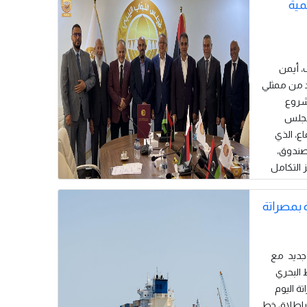
مية
اب، أيمن
د من ممثلي
شروع
 مجلس
ع، الذي
صندوق،
 التكامل
 بمصراتة
ري جديد مع
ة الربط البحري
ة اليوم
GUO " التابعة لخط "COSCO Shipping" إيذاناً بإطلاق خط