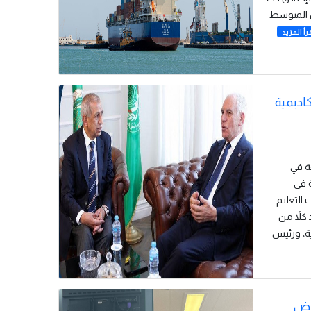
ض المتوسط
رأ المزيد
كاديمية
اعة في
ة في
 التعليم
كلاً من
ية، ورئيس
عرض