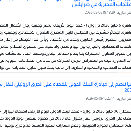
منتجات المصرية في طرابلس
ر بتاريخ:
2026-05-06 18:48:29
القاهرة 6 مايو 2026 م ( وال ) - عُقد اليوم الأربعاء، بمقر جمعية رجال الأعمال 
اهرة، اجتماعٌ مشترك بين المجلس الليبي المصري للتعاون الاقتصادي وجمعية رج
صريين، بحضور رئيسي الجانبين وعدد من الأعضاء.ويأتي هذا الاجتماع في إطار تع
لاقات الاقتصادية والتجارية بين ليبيا ومصر، ولا سيما على مستوى القطاع الخا
ل تطوير التعاون المشترك بما يخدم مصالح البلدين.وشهد اللقاء مناقشات 
يات التعاون، حيث تم استعراض فرص الشراكة في عدد من القطاعات الحيوية، ف
طاعات الصناعية والخدمية والتجارية، إلى جانب بحث سبل تذليل التحديات التي تواج
رأ المزيد
بيا تنضم إلى مبادرة البنك الدولي للقضاء على الحرق الروتيني للغاز 
20
ر بتاريخ:
2026-05-06 15:23:14
واشنطن 06 مايو 2026 م (وال) -اعتمد البنك الدولي اليوم الأربعاء انضمام ليبيا إل
القضاء على الحرق الروتيني للغاز بحلول عام 2030 في خطوة تعكس توجه ال
ءة استغلال الموارد الطبيعية ودعم مسارات التنمية المستدامة.وجرى توقيع الم