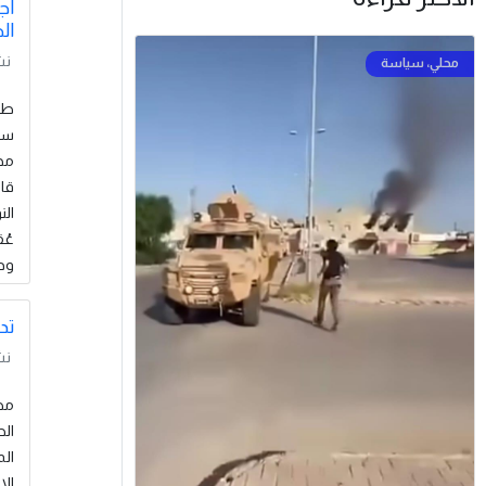
اج
ال
نش
سيف
مج
قا
الن
عُ
ودو
بين
تد
نش
الم