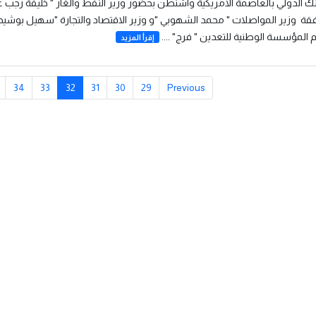
نك الدولي بالعاصمة الأمريكية واشنطن بحضور وزير النفط والغاز " خليفة رجب ع
قة وزير المواصلات " محمد الشهوبي "و وزير الاقتصاد والتجارة "سهيل بوشيحة
 المؤسسة الوطنية للتعدين " فرج" ....
إقرأ المزيد
34
33
32
31
30
29
Previous