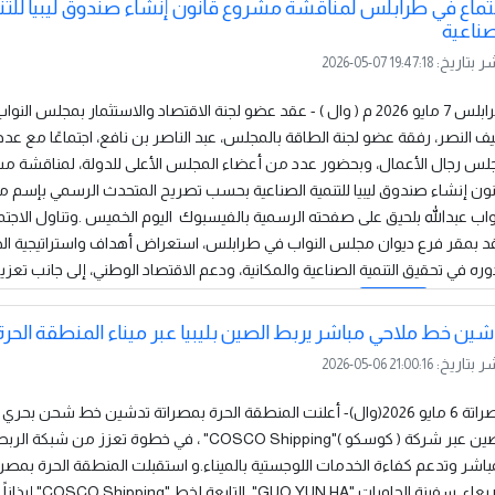
تماع في طرابلس لمناقشة مشروع قانون إنشاء صندوق ليبيا للتن
صناعية
ر بتاريخ:
2026-05-07 19:47:18
طرابلس 7 مايو 2026 م ( وال ) - عقد عضو لجنة الاقتصاد والاستثمار بمجلس النو
 النصر، رفقة عضو لجنة الطاقة بالمجلس، عبد الناصر بن نافع، اجتماعًا مع عد
لس رجال الأعمال، وبحضور عدد من أعضاء المجلس الأعلى للدولة، لمناقشة م
نون إنشاء صندوق ليبيا للتنمية الصناعية بحسب تصريح المتحدث الرسمي بإسم
واب عبدالله بلحيق على صفحته الرسمية بالفيسبوك اليوم الخميس .وتناول الاجتما
قد بمقر فرع ديوان مجلس النواب في طرابلس، استعراض أهداف واستراتيجية ال
ره في تحقيق التنمية الصناعية والمكانية، ودعم الاقتصاد الوطني، إلى جانب تعزيز
 مختلف...
إقرأ المزيد
شين خط ملاحي مباشر يربط الصين بليبيا عبر ميناء المنطقة الحرة
ر بتاريخ:
2026-05-06 21:00:16
مصراتة 6 مايو 2026(وال)- أعلنت المنطقة الحرة بمصراتة تدشين خط شحن بح
الصين عبر شركة ( كوسكو )"COSCO Shipping" ، في خطوة تعزز من شبك
باشر وتدعم كفاءة الخدمات اللوجستية بالميناء.و استقبلت المنطقة الحرة بمصرات
الاربعاء سفينة الحاويات "YUN HA