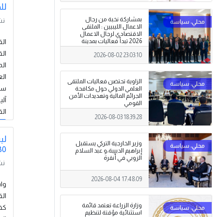
لل
بمشاركة نخبة من رجال
نش
الاعمال الليبيين : الملتقى
الاقتصادي لرجال الاعمال
2026 تبدأ فعاليات بمدينة
سرت .
الق
2026-08-02 23:03:10
الم
الع
الزاوية تحتضن فعاليات الملتقى
سب
العلمي الدولي حول مكافحة
الجرائم المالية وتهديدات الأمن
آل
القومي
الق
2026-08-03 18:39:28
إق
لي
وزير الخارجية التركي يستقبل
30
إبراهيم الدبيبة،و عبد السلام
الزوبي في أنقرة
نش
2026-08-04 17:48:09
وزارة الزراعة تعتمد قائمة
كفا
استثنائية مؤقتة لتنظيم