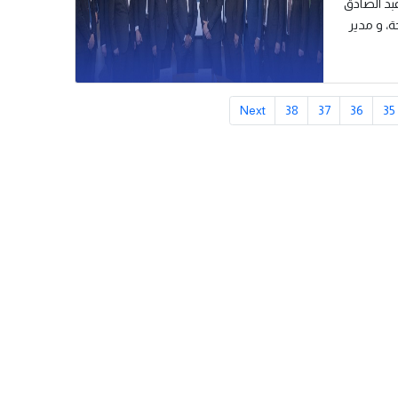
بد الصادق
، و مدير
Next
38
37
36
35