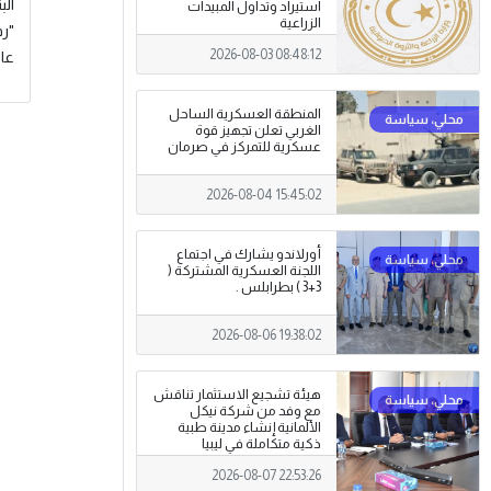
الب
استيراد وتداول المبيدات
الزراعية
"رف
2026-08-03 08:48:12
عام
المنطقة العسكرية الساحل
الغربي تعلن تجهيز قوة
عسكرية للتمركز في صرمان
2026-08-04 15:45:02
أورلاندو يشارك في اجتماع
اللجنة العسكرية المشتركة (
3+3 ) بطرابلس .
2026-08-06 19:38:02
هيئة تشجيع الاستثمار تناقش
مع وفد من شركة نيكل
الألمانية إنشاء مدينة طبية
ذكية متكاملة في ليبيا
2026-08-07 22:53:26