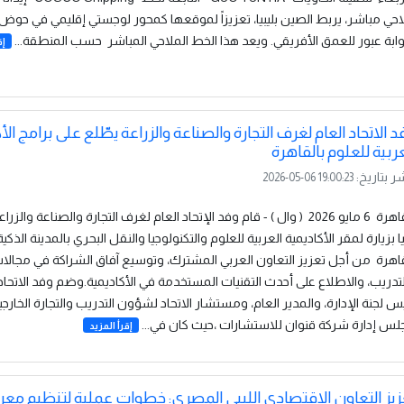
حي مباشر، يربط الصين بليبيا، تعزيزاً لموقعها كمحور لوجستي إقليمي في حو
ابة عبور للعمق الأفريقي. ويعد هذا الخط الملاحي المباشر حسب المنطقة...
إق
د الاتحاد العام لغرف التجارة والصناعة والزراعة يطّلع على برامج الأ
عربية للعلوم بالقاهرة
ر بتاريخ:
2026-05-06 19:00:23
القاهرة 6 مايو 2026 ( وال ) - قام وفد الإتحاد العام لغرف التجارة والصناعة والزر
يا بزيارة لمقر الأكاديمية العربية للعلوم والتكنولوجيا والنقل البحري بالمدينة الذكي
اهرة من أجل تعزيز التعاون العربي المشترك، وتوسيع آفاق الشراكة في مجالات
تدريب، والاطلاع على أحدث التقنيات المستخدمة في الأكاديمية.وضم وفد الاتحاد 
س لجنة الإدارة، والمدير العام، ومستشار الاتحاد لشؤون التدريب والتجارة الخارج
لس إدارة شركة قنوان للاستشارات ،حيث كان في...
إقرأ المزيد
زيز التعاون الاقتصادي الليبي المصري: خطوات عملية لتنظيم م