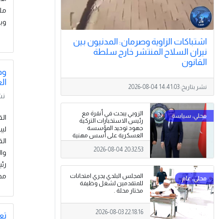
ملا
وبو
اشتباكات الزاوية وصرمان: المدنيون بين
نيران السلاح المنتشر خارج سلطة
القانون
وف
ال
نشر بتاريخ:
2026-08-04 14:41:03
نش
الزوبي يبحث في أنقرة مع
رئيس الاستخبارات التركية
جهود توحيد المؤسسة
ليب
العسكرية على أسس مهنية
الق
ووطنية،
2026-08-04 20:32:53
وال
رئي
مج
المجلس البلدي يجري امتحانات
للمتقدمين لشغل وظيفة
مختار محلة .
2026-08-03 22:18:16
تع