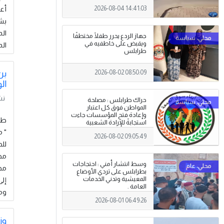
أعم
2026-08-04 14:41:03
الم
جهاز الردع يحرر طفلًا مختطفًا
ويقبض على خاطفيه في
الم
طرابلس
بن
2026-08-02 08:50:09
ال
نش
حراك طرابلس : مصلحة
المواطن فوق كل اعتبار
وإعادة فتح المؤسسات جاءت
استجابةً للإرادة الشعبية
" م
2026-08-02 09:05:49
للط
مصا
وسط انتشار أمني : احتجاجات
مجل
بطرابلس على تردي الأوضاع
المعيشية وتدني الخدمات
إل
العامة .
ومن
2026-08-01 06:49:26