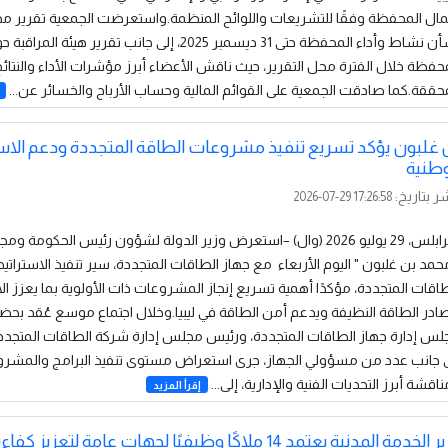
ال المحفظة وفقًا للتشريعات واللوائح المنظمة.واستعرضت الجمعية تقرير مج
بشأن نشاط وأداء المحفظة حتى 31 ديسمبر 2025، إلى جانب تقرير هيئة
حفظة خلال الفترة محل التقرير، حيث ناقش الأعضاء أبرز مؤشرات الأداء والنتائج
حققة.كما صادقت الجمعية على القوائم المالية وحساب الأرباح والخسائر عن...
 غلبون يؤكد تسريع تنفيذ مشروعات الطاقة المتجددة ودعم الاست
وطنية
ر بتاريخ:
2026-07-29 17:26:58
طرابلس، 29 يوليو 2026 (وال) –استعرض وزير الدولة لشؤون رئيس الحكومة و
حمد بن غلبون " اليوم الأربعاء مع جهاز الطاقات المتجددة، سير تنفيذ الاستراتيج
اقات المتجددة، مؤكدًا أهمية تسريع إنجاز المشروعات ذات الأولوية بما يعزز ال
در الطاقة النظيفة ويدعم أمن الطاقة في ليبيا.وخلال اجتماع موسع عُقد بحض
س إدارة جهاز الطاقات المتجددة، ورئيس مجلس إدارة شركة الطاقات المتجددة
ى جانب عدد من مسؤولي الجهاز، جرى استعراض مستوى تنفيذ البرامج والمشرو
اقشة أبرز التحديات الفنية والإدارية، إلى...
إقرأ المزيد
وزير الخدمة المدنية يعتمد 14 ملاكًا وظيفيًا لجهات عامة لتعزيز ك