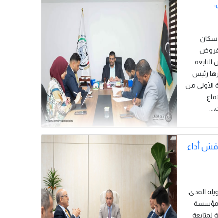
.
 الإسكان
القروض
ض التابعة
رها رئيس
 الأولى من
ماع
..
اقش أداء
 طويلة المدى،
 المؤسسة
 لمتابعة