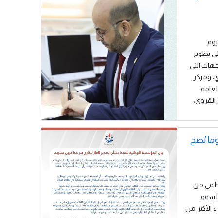
اليوم
 إلى تطوير
جهات التي
ي، ومركز
لعامة
القروي،
ما يُضخ
 العظمى من
 السوق
ء الأكبر من