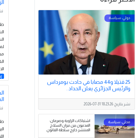
ال
نش
الش
لمص
مجل
الق
الا
إق
25 قتيلا و44 مصابا في حادث بومرداس
والرئيس الجزائري يعلن الحداد .
ال
ال
نشر بتاريخ:
2026-07-31 18:23:26
نش
اشتباكات الزاوية وصرمان:
المدنيون بين نيران السلاح
الي
المنتشر خارج سلطة القانون
الل