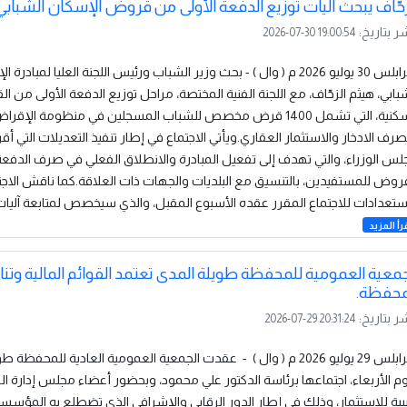
زحّاف يبحث آليات توزيع الدفعة الأولى من قروض الإسكان الشبابي
ر بتاريخ:
2026-07-30 19:00:54
طرابلس 30 يوليو 2026 م ( وال ) - بحث وزير الشباب ورئيس اللجنة العليا لمبادرة
بابي، هيثم الزحّاف، مع اللجنة الفنية المختصة، مراحل توزيع الدفعة الأولى من 
السكنية، التي تشمل 1400 قرض مخصص للشباب المسجلين في منظومة الإقرا
رف الادخار والاستثمار العقاري.ويأتي الاجتماع في إطار تنفيذ التعديلات التي أق
س الوزراء، والتي تهدف إلى تفعيل المبادرة والانطلاق الفعلي في صرف الدفعة
روض للمستفيدين، بالتنسيق مع البلديات والجهات ذات العلاقة.كما ناقش الاجت
ستعدادات للاجتماع المقرر عقده الأسبوع المقبل، والذي سيخصص لمتابعة آليات،.
رأ المزيد
جمعية العمومية للمحفظة طويلة المدى تعتمد القوائم المالية وتن
محفظة.
ر بتاريخ:
2026-07-29 20:31:24
طرابلس 29 يوليو 2026 م ( وال ) - عقدت الجمعية العمومية العادية للمحفظة
وم الأربعاء، اجتماعها برئاسة الدكتور علي محمود، وبحضور أعضاء مجلس إدارة
يبية للاستثمار، وذلك في إطار الدور الرقابي والإشرافي الذي تضطلع به المؤسسة