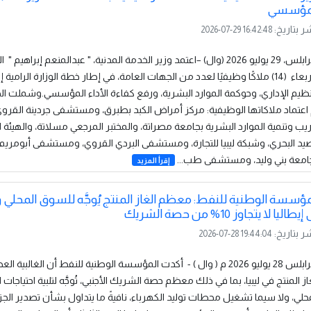
مؤسسي
ر بتاريخ:
2026-07-29 16:42:48
طرابلس، 29 يوليو 2026 (وال) –اعتمد وزير الخدمة المدنية، " عبدالمنعم إبراهيم " 
الأربعاء (14) ملاكًا وظيفيًا لعدد من الجهات العامة، في إطار خطة الوزارة الرامية
نظيم الإداري، وحوكمة الموارد البشرية، ورفع كفاءة الأداء المؤسسي.وشملت ال
اعتماد ملاكاتها الوظيفية: مركز أمراض الكبد بطبرق، ومستشفى جردينة القرو
يب وتنمية الموارد البشرية بجامعة مصراتة، والمختبر المرجعي مسلاتة، والهيئة ا
يد البحري، وشبكة ليبيا للتجارة، ومستشفى البردي القروي، ومستشفى أبومريم 
امعة بني وليد، ومستشفى طب...
إقرأ المزيد
مؤسسة الوطنية للنفط: معظم الغاز المنتج يُوجَّه للسوق المحلي و
إيطاليا لا يتجاوز 10% من حصة الشريك
ر بتاريخ:
2026-07-28 19:44:04
طرابلس 28 يوليو 2026 م ( وال ) - أكدت المؤسسة الوطنية للنفط أن الغالبية
از المنتج في ليبيا، بما في ذلك معظم حصة الشريك الأجنبي، تُوجَّه لتلبية احتياجات
حلي، ولا سيما تشغيل محطات توليد الكهرباء، نافيةً ما يتداول بشأن تصدير الجز