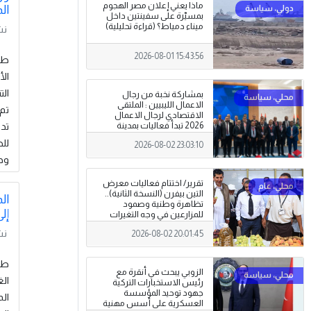
ماذا يعني إعلان مصر الهجوم
ال
بمسيّرة على سفينتين داخل
ميناء دمياط؟ (قراءة تحليلية)
نش
2026-08-01 15:43:56
الت
بمشاركة نخبة من رجال
الاعمال الليبيين : الملتقى
تم 
الاقتصادي لرجال الاعمال
تدر
2026 تبدأ فعاليات بمدينة
سرت .
للص
2026-08-02 23:03:10
وج
تقرير/ اختتام فعاليات معرض
التين بيفرن (النسخة الثانية)..
ال
تظاهرة وطنية وصمود
إلى 
للمزارعين في وجه التغيرات
المناخية
نش
2026-08-02 20:01:45
الزوبي يبحث في أنقرة مع
الغ
رئيس الاستخبارات التركية
جهود توحيد المؤسسة
الم
العسكرية على أسس مهنية