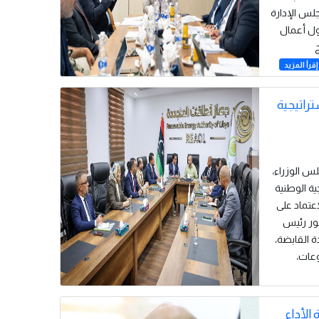
لس الإدارة
 المراقبة حول أعمال
إقرأ المزيد
راتيجية
مجلس الوزراء،
ية الوطنية
اعتماد على
ور رئيس
 القابضة،
عات،
فاءة الأداء