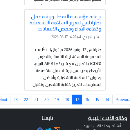
الوزارة على بناء جسور التعاون مع الشركاء
المحليين والدوليين ودعم مشاركة الشباب
برعاية مؤسسة النفط : ورشة عمل
ونقل المعرفة والخبرات. وأشارت الوزارة إلى
بطرابلس لتعزيز السلامة التشغيلية
أن هذه المبادرات تسهم في تحقيق قيمة
وكفاءة الأداء وخفض الانبعاثات
مضافة للاقتصاد الوطني وتعزيز مكانة ليبيا
نشر بتاريخ:
2026-06-17 14:26:44
في أسواق الطاقة الإقليمية والدولية.)...
إقرأ المزيد
طرابلس 17 يونيو 2026 م ( وال) - نظّمت
المجموعة الاستشارية للتنمية والتطوير
(CDG) بالتعاون مع شريكها MES، اليوم،
الأربعاء بطرابلس ورشة عمل متخصصة
بعنوان “السلامة التشغيلية وأفضل
الممارسات لتعزيز كفاءة التشغيل وتقليل
المخاطر والانبعاثات ، بحضور مدير عام
الصحة والسلامة والبيئة والأمن الصناعي
Next
23
22
21
20
19
18
17
16
15
14
Prev
والطاقات المتجددة والجودة بالمؤسسة ،
إلى جانب عدد من المختصين والخبراء
كالة الأنباء الليبية
تابعنا
والمهندسين من شركات ومؤسسات
أنشئت وكالة الأنباء الليبية
قطاع النفط، وممثلين عن عدد من