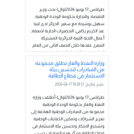
عدد من المسؤولين والخبراء والمهتمين
بقطاع التكنولوجيا المالية والتحول
طرابلس 17 يونيو 2026(وال)-بحث وزير
الرقمي.وأكد المصرف أن إطلاق هذه
الاقتصاد والتجارة بحكومة الوحدة الوطنية
الخدمة يأتي في إطار التزامه بمواكبة أحدث
سهيل بوشيحة مع سفير الجزائر لدى ليبيا
التطورات في القطاع المصرفي،...
عبد الكريم ركايبي، التحضيرات الجارية لانعقاد
إقرأ المزيد
أعمال اللجنة الليبية الجزائرية المشتركة
المقرر عقدها خلال النصف الثاني من العام
الجاري.وحضر الاجتماع الذي عُقد بمقر ديوان
وزارة الاقتصاد مدير مكتب التعاون الدولي
وزارة النفط والغاز تطلق مجموعة
والملحق التجاري بالسفارة الجزائرية.وتناول
من المبادرات لتحسين بيئة
اللقاء سبل تعزيز التعاون الاقتصادي بين
الاستثمار في قطاع الطاقة
البلدين الشقيقين، ومتابعة الملفات ذات
نشر بتاريخ:
2026-06-17 18:28:12
الاهتمام المشترك، بما يسهم في دعم
الشراكة الاقتصادية وتطوير العلاقات الثنائية
طرابلس 17 يونيو 2026(وال)-أطلقت وزارة
في مختلف...
إقرأ المزيد
النفط والغاز بحكومة الوحدة الوطنية
مجموعة من المبادرات الوطنية الهادفة إلى
تعزيز الشراكات وتمكين الكفاءات الوطنية
وتشجيع الابتكار وتحسين بيئة الاستثمار في
قطاع الطاقة.وتركّز هذه المبادرات حسب