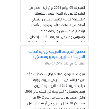
في الضفة الغربية، والتي يعتبرها حتى
حلفاؤها عقبة أمام السلام، في حين أن
الشارقة 05 يوليو 2023 م (وال) - صدر في
القيادة السياسية الفلسطينية أصبحت
الشارقة عن دار الحوار ضمن سلسلة
أضعف وأكثر تفتتا، مما أدى إلى صعود
"فلسفة" كتاب ( الإنسان حيوان احتفالي:
الجماعات المسلحة القوية) . ...
إقرأ المزيد
أبحاث في الثقافة والأنثروبولوجيا) تأليف:
لودفيغ فيتجنشتين وترجمة حميد
جسوس.وجاء في تقديمه للكتاب: إذا كان
كتاب جيمس فريزر "الغصن الذهبي" واحدًا
من الأعمال الخالدة، فها هو واحد من أبرز
صدور الترجمة العربية لرواية (ذباب
فلاسفة العصر الحديث، لودفيغ فيتجنشتين،
الخريف ) لـ ( إيرين نيميروفسكي) .
يفكك "الغصن الذهبي" بعمق وحرارة ودِرْبة
نشر بتاريخ:
2023-07-05 15:10:33
علمية مشهود لها. إن فريزر أكثر وحشية
من أغلب متوحشيه (...) إن تفاسيره للعادات
بيروت 05 يوليو 2023 م (وال) - صدرت مؤخرا
البدائية أكثر فظاظة من دلالة هذه العادات
عن دار الساقي للنشر في بيروت رواية (
نفسها"، يكتب فيتجنشتين، ويشجب، من
ذباب الخريف ) للكاتبة الروسية " إيرين
خلال العقلية...
إقرأ المزيد
نيميروفسكي " المولودة في كييف عام 1903،
والتي رحلت عن عالمنا فى عام 1942 في
معسكر الاعتقال النازي في أوشفيتز. نقل