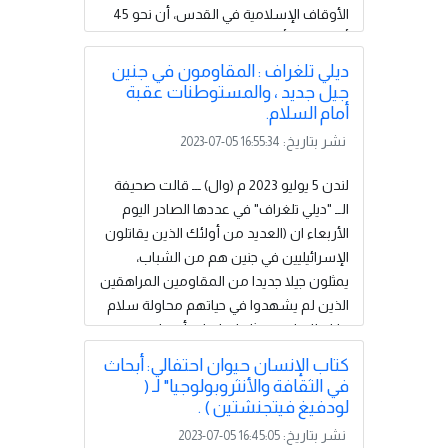
الأوقاف الإسلامية في القدس، أن نحو 45
ألف مصل أدوا صلاة الجمعة في رحاب
المسجد الأقصى. ووقالت وكالة الانباء
ديلي تلغراف : المقاومون في جنين
الفلسطينية وفا إن قوات الاحتلال انتشرت
جيل جديد ، والمستوطنات عقبة
في شوارع المدينة ومحيط المسجد الأقصى،
أمام السلام.
وتمركزت عند بواباته، وأوقفت المصلين
نشر بتاريخ:
2023-07-05 16:55:34
ودققت في بطاقاتهم. ...
إقرأ المزيد
لندن 5 يوليو 2023 م (وال) ـــ قالت صحيفة
الــ "ديلي تلغراف" في عددها الصادر اليوم
الأربعاء ان (العديد من أولئك الذين يقاتلون
الإسرائيليين في جنين هم من الشباب،
يمثلون جيلا جديدا من المقاومين المراهقين
الذين لم يشهدوا في حياتهم محاولة سلام
قابلة للتطبيق، مثل اتفاقيات أوسلو في
حقبة التسعينيات) . واضاف الكاتب جيمس
كتاب الإنسان حيوان احتفالي: أبحاث
روثويل، مراسل الشرق الأوسط في
في الثقافة والأنثروبولوجيا" لـ (
الصحيفة ، يقول : (إنه منذ أوسلو عملت
لودفيغ فيتجنشتين ) .
إسرائيل ووسَّعت فقط من مستوطناتها
نشر بتاريخ:
2023-07-05 16:45:05