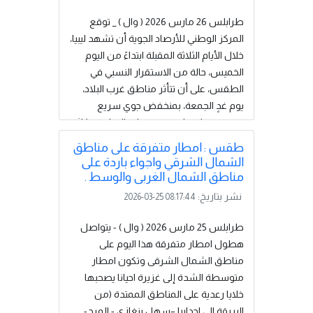
وجبل نفوسة. الرياح شمالية غربية معتدلة
إلى نشطة، ودرجات الحرارة القصوى بين 12
طرابلس 26 مارس 2026 ( وال ) _ توقع
و18 م°.أما في شمال شرق البلاد، فستتكاثر
المركز الوطني للأرصاد الجوية أن تشهد ليبيا،
السحب مع فرصة أمطار...
إقرأ المزيد
خلال الأيام الثلاثة المقبلة ابتداءً من اليوم
الخميس، حالة من الاستقرار النسبي في
الطقس، على أن تتأثر مناطق غرب البلاد،
يوم غدٍ الجمعة، بمنخفض جوي سريع
مصحوب بانخفاض في درجات الحرارة وتكاثر
للسحب، مع هطول أمطار متفرقة، يمتد
طقس : امطار متفرقة على مناطق
تأثيرها إلى مناطق الشمال الشرقي يوم
الشمال الشرقي واجواء باردة على
السبت.وفي مناطق رأس إجدير إلى سرت،
مناطق الشمال الغربى والوسط .
مرورًا بسهل الجفارة وجبل نفوسة، تكون
نشر بتاريخ:
2026-03-25 08:17:44
السماء صافية إلى قليلة السحب، تتكاثر
تدريجيًا بدءًا من يوم الغد، مع احتمال هطول
طرابلس 25 مارس 2026 ( وال ) - يتواصل
أمطار متفرقة مساءً، قد تصحبها خلايا
هطول امطار متفرقة هذا اليوم على
رعدية أحيانًا. وتتحسن فرص هطول الأمطار
مناطق الشمال الشرقى وتكون امطار
صباح السبت، ما قد...
إقرأ المزيد
متوسطة الشدة إلى غزيرة احيانا يصحبها
خلايا رعدية على المناطق الممتدة (من
البريقة الى اجدابيا –سهل بنغازى - المرج-