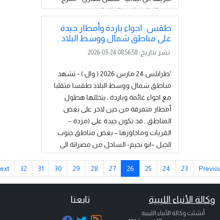
درنة الى امساعد –الجبل الاخضر وجنوبه-
مناطق البطنان ) مع رياح نشطة يصحبها
طقس : اجواء باردة وأمطار جيدة
خلايا من السحب الرعدية مما تسبب في
على مناطق شمال ووسط البلاد .
تجمع المياه في الأماكن المنخفضة، واحتمال
نشر بتاريخ:
2026-03-24 08:56:58
سيول وجريان بعض الأودية . وتوقع المركز
الوطني للارصاد الجوية في نشرته اليومية أن
'طرابلس 24 مارس 2026 ( وال ) - تشهد
تكون الاجواء باردة نسبيا هذا اليوم على
مناطق شمال ووسط البلاد طقسا متقلبا
(مناطق الشمال الغربى والوسط) يتخللها
مع اجواء غائمة وباردة ، يتخللها هطول
هطول أمطار خفيفة على بعض المناطق
أمطار متفرقة من حين لاخر على بعض
وتنقشع السحب الممطرةً...
إقرأ المزيد
المناطق , قد تكون جيدة على (مزدة –
القريات وماجاورها – بعض مناطق جنوب
الجبل –ابو نجيم- الساحل من مصراتة الى
سرت - الشويرف- الجفرة) . وتوقع المركز
الوطني للارصاد الجوية في نشرته اليومية أن
Next
32
31
30
29
28
27
26
25
24
23
Pre
تشمل فرصة الأمطار تدريجيا بداية من
مساء اليوم أغلب مناطق الشمال الشرقي
الة الأنباء الليبية
تابعنا
خاصة الممتدة من ( البريقة الى سهل
أنشئت وكالة الأنباء الليبية
بنغازي حتى المرج- درنة الى اقصى الساحل