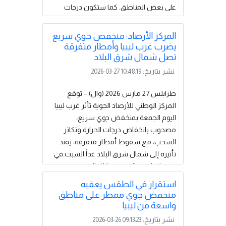
على بعض المناطق. كما ستكون درجات
الحرارة منخفضة في الشمال والوسط، بينما
ستظل مرتفعة في أقصى الجنوب مصحوبة
المركز الأرصاد: منخفض جوي سريع
برياح نشطة. وأوضح المركز في نشرت
يضرب غرب ليبيا وأمطار متفرقة
اليومية مناطق رأس إجدير حتى سرت -
تصل شمال شرق البلاد
سهل الجفارة - جبل نفوسة:حالة السماء:
نشر بتاريخ:
2026-03-27 10:48:19
تكاثر السحب مع فرص لسقوط زخات
مطرية متفرقة. الرياح: شمالية غربية
طرابلس 27 مارس 2026 (وال) – توقع
معتدلة إلى...
إقرأ المزيد
المركز الوطني للأرصاد الجوية تأثر غرب ليبيا
اليوم الجمعة بمنخفض جوي سريع،
مصحوب بانخفاض درجات الحرارة وتكاثر
السحب، مع سقوط أمطار متفرقة، يمتد
تأثيره إلى شمال شرق البلاد غداً السبت.في
غرب ليبيا، من المتوقع تكاثر السحب مع
أمطار متفرقة مساءً، تزداد صباح الغد مع
استقرار في الطقس يعقبه
احتمال خلايا رعدية قد تؤدي إلى تجمع المياه
منخفض جوي ممطر على مناطق
في المناطق المنخفضة، وتشمل المناطق
واسعة من ليبيا
من رأس إجدير حتى سرت، سهل الجفارة،
نشر بتاريخ:
2026-03-26 09:13:23