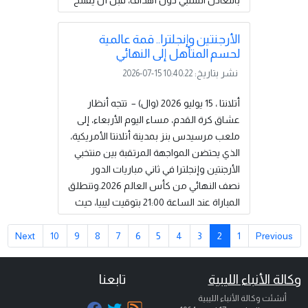
بالتعادل السلبي دون أهداف، قبل أن يفتتح
المنتخب الإنجليزي التسجيل في الدقيقة (55)
عبر لاعبه أنتوني غوردون، ليضع منتخب
الأرجنتين وإنجلترا.. قمة عالمية
"الأسود الثلاثة" في المقدمة.ونجح المنتخب
لحسم المتأهل إلى النهائي
الأرجنتيني في العودة إلى أجواء اللقاء، بعدما
نشر بتاريخ:
2026-07-15 10:40:22
أدرك إنزو فرنانديز هدف التعادل في
الدقيقة (85). وفي الوقت بدل الضائع،
أتلانتا ، 15 يوليو 2026 (وال) – تتجه أنظار
وتحديدًا عند الدقيقة (90...
إقرأ المزيد
عشاق كرة القدم، مساء اليوم الأربعاء، إلى
ملعب مرسيدس بنز بمدينة أتلانتا الأمريكية،
الذي يحتضن المواجهة المرتقبة بين منتخبي
الأرجنتين وإنجلترا في ثاني مباريات الدور
نصف النهائي من كأس العالم 2026.وتنطلق
المباراة عند الساعة 21:00 بتوقيت ليبيا، حيث
يتطلع المنتخبان إلى حجز البطاقة الثانية إلى
المباراة النهائية، لملاقاة منتخب إسبانيا الذي
Next
10
9
8
7
6
5
4
3
2
1
Previous
ضمن تأهله إلى النهائي عقب تخطيه فرنسا
في نصف النهائي الأول.وكان المنتخب
وكالة الأنباء الليبية
تابعنا
الإنجليزي قد بلغ المربع الذهبي بعدما قلب
أنشئت وكالة الأنباء الليبية
تأخره أمام النرويج إلى فوز ثمين بنتيجة (2-1)،