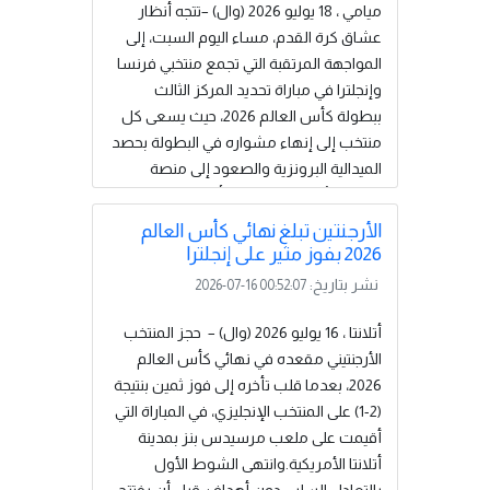
ديكلان رايس، وإزري كونسا، وبوكايو ساكا
ميامي ، 18 يوليو 2026 (وال) –تتجه أنظار
الذي سجل هدفين، وذلك في الدقائق 3 و18
عشاق كرة القدم، مساء اليوم السبت، إلى
و37 و45....
إقرأ المزيد
المواجهة المرتقبة التي تجمع منتخبي فرنسا
وإنجلترا في مباراة تحديد المركز الثالث
ببطولة كأس العالم 2026، حيث يسعى كل
منتخب إلى إنهاء مشواره في البطولة بحصد
الميدالية البرونزية والصعود إلى منصة
التتويج.وتُقام المباراة على أرضية ملعب هارد
روك بمدينة ميامي الأمريكية، وتنطلق
الأرجنتين تبلغ نهائي كأس العالم
صافرة البداية في تمام الساعة 23:00
2026 بفوز مثير على إنجلترا
بتوقيت ليبيا.ويدخل المنتخب الفرنسي اللقاء
نشر بتاريخ:
2026-07-16 00:52:07
بطموح تعزيز سجله في البطولة بإحراز
الميدالية البرونزية للمرة الثالثة، بعدما أنهى
أتلانتا ، 16 يوليو 2026 (وال) – حجز المنتخب
مشاركته في المركز الثالث خلال نسختي...
الأرجنتيني مقعده في نهائي كأس العالم
إقرأ المزيد
2026، بعدما قلب تأخره إلى فوز ثمين بنتيجة
(2-1) على المنتخب الإنجليزي، في المباراة التي
أقيمت على ملعب مرسيدس بنز بمدينة
أتلانتا الأمريكية.وانتهى الشوط الأول