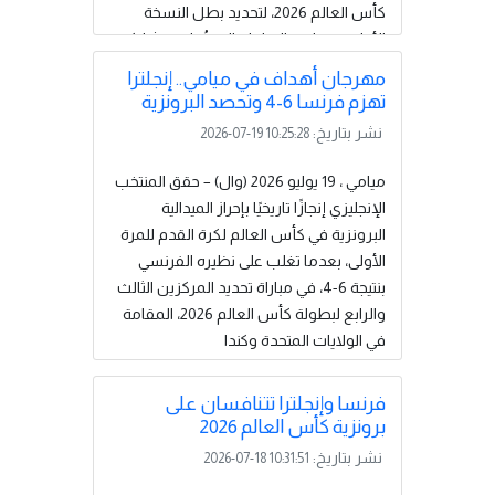
كأس العالم 2026، لتحديد بطل النسخة
الأولى في تاريخ البطولة التي تُقام بمشاركة
48 منتخبًا.وتنطلق المباراة عند الساعة 21:00
مهرجان أهداف في ميامي.. إنجلترا
بتوقيت ليبيا، في مواجهة تعد من أبرز
تهزم فرنسا 6-4 وتحصد البرونزية
نهائيات كأس العالم، إذ تجمع بين منتخب
نشر بتاريخ:
2026-07-19 10:25:28
يسعى للاحتفاظ باللقب وآخر يطمح إلى
استعادة أمجاده العالمية.وشق المنتخب
ميامي ، 19 يوليو 2026 (وال) – حقق المنتخب
الإسباني طريقه إلى النهائي بثبات، بعدما
الإنجليزي إنجازًا تاريخيًا بإحراز الميدالية
تصدر مجموعته التي ضمت السعودية...
البرونزية في كأس العالم لكرة القدم للمرة
إقرأ المزيد
الأولى، بعدما تغلب على نظيره الفرنسي
بنتيجة 6-4، في مباراة تحديد المركزين الثالث
والرابع لبطولة كأس العالم 2026، المقامة
في الولايات المتحدة وكندا
والمكسيك.واحتضن ملعب «هارد روك» في
مدينة ميامي الأمريكية المواجهة المثيرة،
فرنسا وإنجلترا تتنافسان على
التي شهدت تفوقًا إنجليزيًا واضحًا في
برونزية كأس العالم 2026
الشوط الأول، حيث أنهى "الأسود الثلاثة"
نشر بتاريخ:
2026-07-18 10:31:51
النصف الأول متقدمين برباعية حملت توقيع