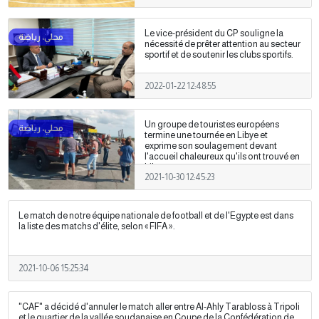
Le vice-président du CP souligne la
nécessité de prêter attention au secteur
sportif et de soutenir les clubs sportifs.
2022-01-22 12:48:55
Un groupe de touristes européens
termine une tournée en Libye et
exprime son soulagement devant
l'accueil chaleureux qu'ils ont trouvé en
Libye.
2021-10-30 12:45:23
Le match de notre équipe nationale de football et de l'Egypte est dans
la liste des matchs d'élite, selon « FIFA ».
2021-10-06 15:25:34
"CAF" a décidé d'annuler le match aller entre Al-Ahly Tarabloss à Tripoli
et le quartier de la vallée soudanaise en Coupe de la Confédération de