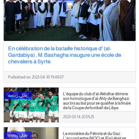
En célébration de la bataille historique d' (al-
Gardabiya) , M. Bashagha inaugure une école de
chevaliers à Syrte.
Pulbished on:
2023-04-30 19:48:07
L'équipe du club d'al-Akhdhar élimine
son homologue d'al-Ahly de Benghazi
aux tirs au but pour se qualifier à la finale
de la Coupe de football de Libye.
2023-03-14 20:59:25
Le ministère du Pétrole et du Gaz :
L'accord entre (NOC) et (Eni) était en