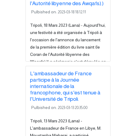
Khalid Al-Dosari.Le ministère a déclaré
l'Autorité libyenne des Awqafs).)
via son compte Facebook que les deux
Pulbished on:
2023-03-18 18:12:11
parties ont discuté, lors d'une réunion
tenue au bureau du ministère à Tripoli,
Tripoli, 18 Mars 2023 (Lana) - Aujourd'hui,
des moyens de...
Read more
une festivité a été organisée à Tripoli à
l'occasion de l'annonce du lancement
de la première édition du livre saint (le
Coran de l'Autorité libyenne des
Waqafs).)La cérémonie s'est déroulée en
présence du Premier ministre du
L'ambassadeur de France
gouvernement d'union nationale, M.
participe à la Journée
Abd-el-Hamid al-Debeiba, un certain
internationale de la
nombre de ministres et le chef de
francophone, qui s'est tenue à
l'Autorité générale des Waqafs et des
l'Université de Tripoli.
affaires islamiques, un certain nombre
Pulbished on:
2023-03-13 20:35:00
d'ambassadeurs accrédités en Libye et
un...
Tripoli, 13 Mars 2023 (Lana) -
Read more
L'ambassadeur de France en Libye, M.
Moustapha Maharaj, a participé