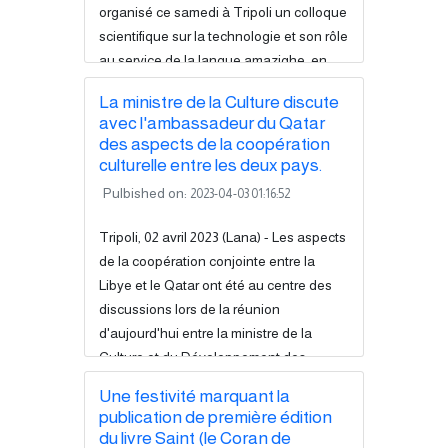
organisé ce samedi à Tripoli un colloque
scientifique sur la technologie et son rôle
au service de la langue amazighe, en
présence de plusieurs spécialistes du
La ministre de la Culture discute
domaine de la technologie et ceux qui
avec l'ambassadeur du Qatar
s'intéressent à la langue amazighe. Le
des aspects de la coopération
colloque vise à passer de la théorisation
culturelle entre les deux pays.
sur les applications technologiques aux
Pulbished on:
2023-04-03 01:16:52
projets concrets au service de la langue
amazighe, et à prioriser les projets...
Tripoli, 02 avril 2023 (Lana) - Les aspects
Read more
de la coopération conjointe entre la
Libye et le Qatar ont été au centre des
discussions lors de la réunion
d'aujourd'hui entre la ministre de la
Culture et du Développement des
connaissances, Mme. Mabrouka Toghi,
Une festivité marquant la
aujourd'hui dimanche, avec
publication de première édition
l'ambassadeur du Qatar en Libye, M.
du livre Saint (le Coran de