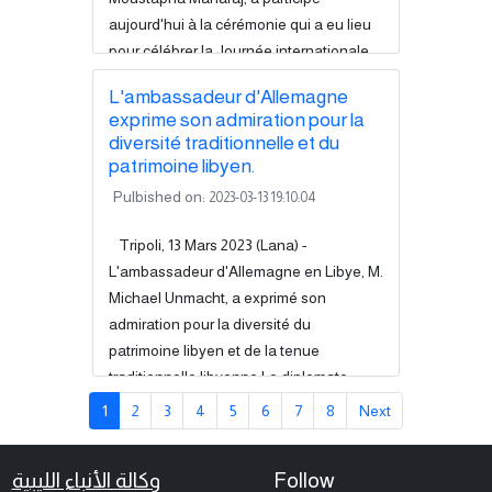
aujourd'hui à la cérémonie qui a eu lieu
pour célébrer la Journée internationale
de la langue française "francophone",
L'ambassadeur d'Allemagne
qui s'est tenue aujourd'hui à la Faculté
exprime son admiration pour la
des langues de l'Université de
diversité traditionnelle et du
Tripoli.Dans une note publiée sur
patrimoine libyen.
Twitter, le diplomate français a exprimé
Pulbished on:
2023-03-13 19:10:04
ses remerciements aux 25 professeurs
de français de la Faculté des langues qui
Tripoli, 13 Mars 2023 (Lana) -
a organisé cet événement en présence
L'ambassadeur d'Allemagne en Libye, M.
de 264...
Read more
Michael Unmacht, a exprimé son
admiration pour la diversité du
patrimoine libyen et de la tenue
traditionnelle libyenne.Le diplomate
allemand a indiqué - dans son tweet,
1
2
3
4
5
6
7
8
Next
qu'il a publié aujourd'hui, joint à une
photo en lui montrant la tenue
وكالة الأنباء الليبية
Follow
traditionnelle libyenne - "La diversité