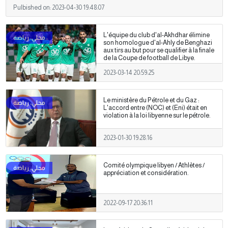
Pulbished on:
2023-04-30 19:48:07
L'équipe du club d'al-Akhdhar élimine
son homologue d'al-Ahly de Benghazi
aux tirs au but pour se qualifier à la finale
de la Coupe de football de Libye.
2023-03-14 20:59:25
Le ministère du Pétrole et du Gaz :
L'accord entre (NOC) et (Eni) était en
violation à la loi libyenne sur le pétrole.
2023-01-30 19:28:16
Comité olympique libyen / Athlètes /
appréciation et considération.
2022-09-17 20:36:11