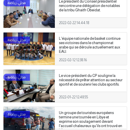
Le président du Conseil présidentiel
rencontre une délégation de notables
de la tribu Ghaith Obeidat.
2022-02-22 14:44:18
L'équipe nationale de basket continue
ses victoires dans le championnat
arabe qui se déroule actuellement aux
EAU.
2022-02-12 12:38:16
Le vice-président du CP souligne la
nécessité de prêter attention au secteur
sportif et de soutenir les clubs sportifs.
2022-01-22 12:48:55
Un groupe de touristes européens
termine une tournée en Libye et
exprime son soulagement devant
l'accueil chaleureux qu'ils ont trouvé en