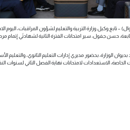
لس، 20 أبريل 2025م (وال) – تابع وكيل وزارة التربية والتعليم لشؤون المراقبات، اليوم ا
بعة، حسن جفول، سير امتحانات الفترة الثانية لشهادتَي إتمام مرحل
بديوان الوزارة، بحضور مديري إدارات التعليم الثانوي، والتعليم الأ
الخاصة، الاستعدادات لامتحانات نهاية الفصل الثاني لسنوات الن