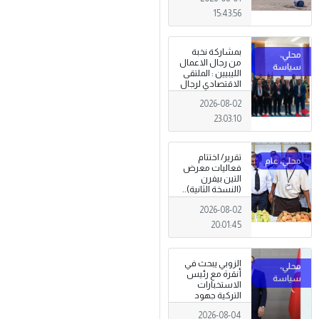
15:43:56
بمشاركة نخبة
من رجال الاعمال
الليبيين : الملتقى
الاقتصادي لرجال
الاعمال 2026
2026-08-02
تبدأ فعاليات
بمدينة سرت .
23:03:10
تقرير/ اختتام
فعاليات معرض
التين بيفرن
(النسخة الثانية)..
تظاهرة وطنية
2026-08-02
وصمود
للمزارعين في
20:01:45
وجه التغيرات
المناخية
الزوبي يبحث في
أنقرة مع رئيس
الاستخبارات
التركية جهود
توحيد المؤسسة
2026-08-04
العسكرية على