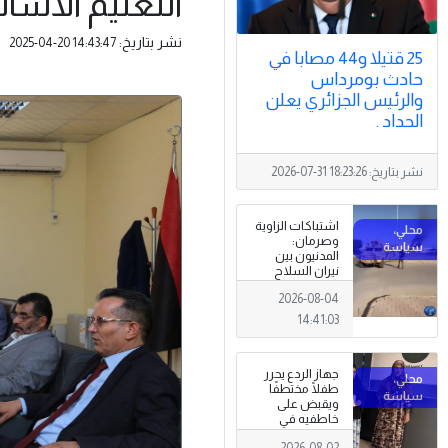
التعليم الأسا
نشر بتاريخ:
2025-04-20 14:43:47
25 قتيلا و44 مصابا في
حادث بومرداس
والرئيس الجزائري يعلن
الحداد .
نشر بتاريخ:
2026-07-31 18:23:26
اشتباكات الزاوية
وصرمان:
المدنيون بين
نيران السلاح
المنتشر خارج
2026-08-04
سلطة القانون
14:41:03
جهاز الردع يحرر
طفلًا مختطفًا
ويقبض على
خاطفيه في
طرابلس
2026-08-02