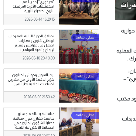
"تخرخوري" إحدى أهم
المكتشفات الأثرية المرتبطة
بتاريخ الصحراء الليبية
2026-06-14 16:29:15
ة حوارية
انطلاق الدورة الثانية للمهرجان
الوطني لفنون ومهارات
الطفل في طرابلس لتعزيز
 العقلية
الإبداع وتنمية المواهب
ك .
2026-06-10 20:40:00
ان؛
بيت الفنون وحوش الصابون
ري" –
يخرّج الدفعة الأولى من متدربي
الصناعات الجلدية بطرابلس
2026-06-09 21:50:42
هود مكتب
مناقشة رسالة ماجستير
هديدات
بجامعة بنغازي حول معالجة
قضايا الشؤون الخارجية في
الصحافة الإلكترونية الليبية