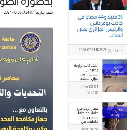
بخطورة الظوا
نشر بتاريخ:
2024-10-06 13:24:07
25 قتيلا و44 مصابا في
حادث بومرداس
والرئيس الجزائري يعلن
الحداد .
نشر بتاريخ:
2026-07-31 18:23:26
اشتباكات الزاوية
وصرمان:
المدنيون بين
نيران السلاح
المنتشر خارج
2026-08-04
سلطة القانون
14:41:03
جهاز الردع يحرر
طفلًا مختطفًا
ويقبض على
خاطفيه في
طرابلس
2026-08-02