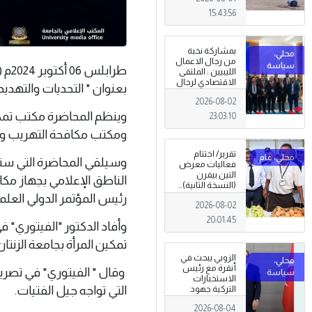
15:43:56
بمشاركة نخبة
من رجال الاعمال
طرا
الليبيين : الملتقى
الاقتصادي لرجال
بعنوان " التحديات والتهديد
الاعمال 2026
2026-08-02
تبدأ فعاليات
بمدينة سرت .
وينظم المحاضرة مكتب تمكين
23:03:10
ومكتب مكافحة التهريب والم
تقرير/ اختتام
وسيلقي المحاضرة التي ستقام
فعاليات معرض
التين بيفرن
الناطق الإعلامي بجهاز مكا
(النسخة الثانية)..
تظاهرة وطنية
رئيس المؤتمر الدولي العلم
2026-08-02
وصمود
للمزارعين في
20:01:45
وأفاد الدكتور "الفيتوري" ف
وجه التغيرات
المناخية
تمكين المرأة بجامعة الزنتا
الزوبي يبحث في
أنقرة مع رئيس
وقال " الفيتوري" في تصريح
الاستخبارات
التي تواجه جيل الفتيات.
التركية جهود
توحيد المؤسسة
2026-08-04
العسكرية على