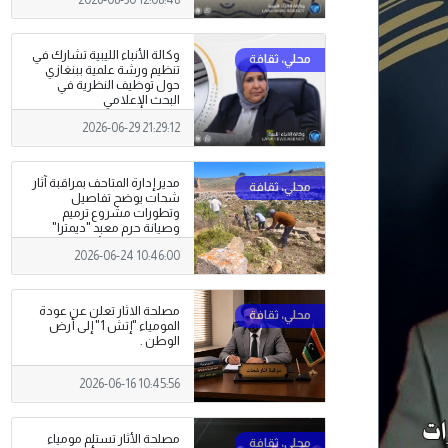
2026-06-30 12:08:48
وكالة الأنباء الليبية تشارك في
تنظيم ورشة علمية ببنغازي
حول توظيف النظرية في
البحث الإعلامي
2026-06-29 21:29:12
مدير إدارة المتاحف بمراقبة آثار
شحات يوضح تفاصيل
وتطورات مشروع ترميم
وصيانة حرم معبد "ديمترا"
بمدينة شحات الأثرية .
2026-06-24 10:46:00
مصلحة الاثار تعلن عن عودة
المومياء "إتش 1" إلى أرض
الوطن .
2026-06-16 10:45:56
مصلحة الأثار تستلم مومياء