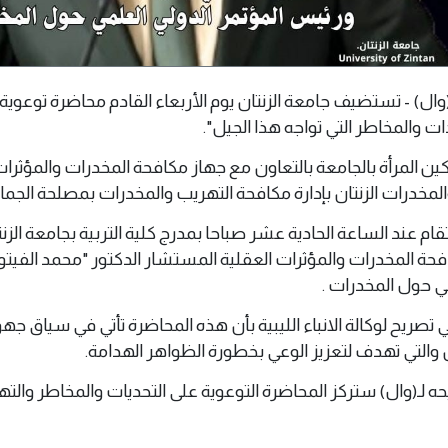
بلس 06 أكتوبر 2024م (وال) - تستضيف جامعة الزنتان يوم الأربعاء القادم محاضرة توعوي
ات والمخاطر التي تواجه هذا الجيل".
 المرأة بالجامعة بالتعاون مع جهاز مكافحة المخدرات والمؤثرات
خدرات الزنتان بإدارة مكافحة التهريب والمخدرات بمصلحة الجمار
 عند الساعة الحادية عشر صباحا بمدرج كلية التربية بجامعة الزنت
فحة المخدرات والمؤثرات العقلية المستشار الدكتور "محمد الفيتو
ي حول المخدرات .
ي تصريح لوكالة الانباء الليبية بأن هذه المحاضرة تأتي في سياق ج
ن والتي تهدف لتعزيز الوعي بخطورة الظواهر الهدامة.
ه لـ(وال) ستركز المحاضرة التوعوية على التحديات والمخاطر والت