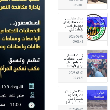
08:50:09
حراك طرابلس :
مصلحة المواطن
فوق كل اعتبار
وإعادة فتح
المؤسسات
2026-08-02
جاءت استجابةً
للإرادة الشعبية
09:05:49
وسط انتشار
أمني : احتجاجات
بطرابلس على
تردي الأوضاع
المعيشية وتدني
2026-08-01
الخدمات العامة .
06:49:26
ماذا يعني إعلان
مصر الهجوم
بمسيّرة على
سفينتين داخل
ميناء دمياط؟
2026-08-01
(قراءة تحليلية)