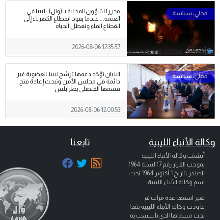
محرر الشؤون المحلية بـ (وال) : ليبيا في
العتمة... عندما يقود انقطاع الكهرباء إلى
انقطاع الماء وتعطل الحياة
2026-08-06 12:35:57
اليابان تؤكد دعمها ترشح ليبيا للعضوية غير
دائمة في مجلس الأمن وتبحث إعادة فتح
قسمها القنصلي بطرابلس
2026-08-06 12:00:53
وكالة الأنباء الليبية
تابعنا
أنشئت وكالة الأنباء الليبية
بموجب القرار رقم 17 لسنة 1964
الصادر بتاريخ
1 أكتوبر 1964
تحت
اسم وكالة الأنباء الليبية .
تغير اسمها عدة مرات ثم
عاودت وكالة الأنباء الليبية بثها
تحت مسماها الذي تأسست به