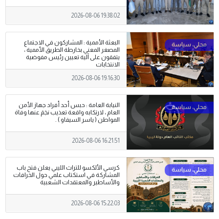
2026-08-06 19:38:02
البعثة الأممية : المشاركون في الاجتماع
المصغر المعني بخارطة الطريق الأممية ،
يتفقون على آلية تعيين رئيس مفوضية
الانتخابات
2026-08-06 19:16:30
النيابة العامة : حبس أحد أفراد جهاز الأمن
العام ، لارتكابه واقعة تعذيب نجَمَ عنها وفاة
المواطن ( ياسر السيفاو ) .
2026-08-06 16:21:51
كرسي الألكسو للتراث الليبي يعلن فتح باب
المشاركة في استكتاب علمي حول الخرافات
والأساطير والمعتقدات الشعبية
2026-08-06 15:22:03