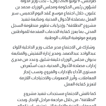
طرابلس، 9 يوليو 2026 ( وال) – بحث وزير الدولة
لشؤون رئيس الحكومة ومجلس الوزراء، محمد بن
غلبون، خلال اجتماع موسع عُقد اليوم الخميس، سير
العمل بمصلحة الأحوال المدنية، ومتابعة تنفيذ
مشروع "انطلاقة"، وإجراءات تطوير منظومة السجل
المدني، بما يعزز كفاءة الخدمات المقدمة للمواطنين
ويرفع موثوقية البيانات الوطنية.
وشارك في الاجتماع مدير مكتب وزير الداخلية اللواء
عبدالواحد عبدالصمد، ومدير إدارة التفتيش والمتابعة
بديوان مجلس الوزراء خليفة شليق، وعدد من مديري
إدارات مصلحة الأحوال المدنية، حيث استُعرض
مستوى الأداء بالإدارات والفروع، ونسب إنجاز
المعاملات، وأبرز الصعوبات والاحتياجات اللازمة
لتعزيز كفاءة العمل.
كما ناقش الاجتماع مستجدات تنفيذ مشروع
"انطلاقة"، من خلال مراجعة مراحل الإنجاز، وبحث
المعوقات الفنية والإدارية التي تعترض استكماله،