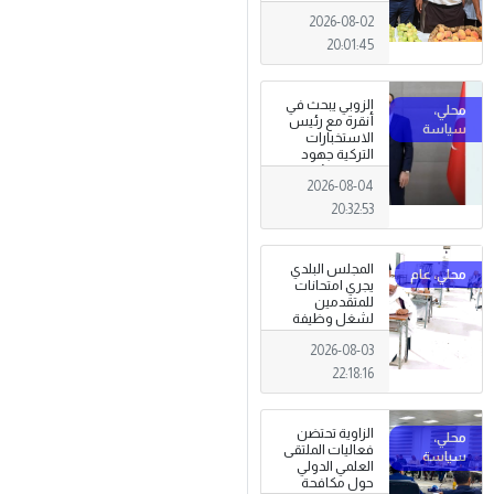
تظاهرة وطنية
2026-08-02
وصمود
للمزارعين في
20:01:45
وجه التغيرات
المناخية
الزوبي يبحث في
أنقرة مع رئيس
الاستخبارات
التركية جهود
توحيد المؤسسة
2026-08-04
العسكرية على
أسس مهنية
20:32:53
ووطنية،
المجلس البلدي
يجري امتحانات
للمتقدمين
لشغل وظيفة
مختار محلة .
2026-08-03
22:18:16
الزاوية تحتضن
فعاليات الملتقى
العلمي الدولي
حول مكافحة