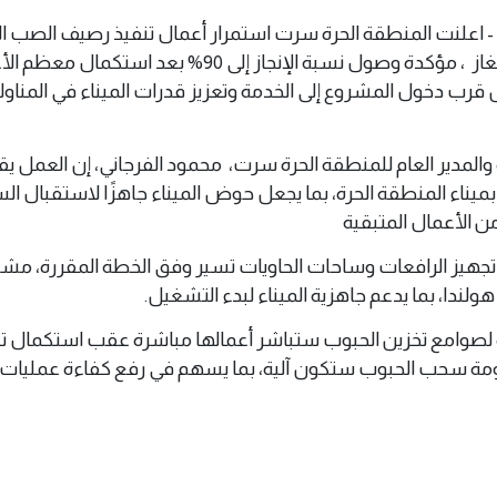
وليو 2026 (وال) - اعلنت المنطقة الحرة سرت استمرار أعمال تنفيذ رصيف الصب 
الحبوب ورصيف البترول والغاز ، مؤكدة وصول نسبة الإنجاز إلى 90% بعد استكما
رب دخول المشروع إلى الخدمة وتعزيز قدرات الميناء في المناول
المدير العام للمنطقة الحرة سرت، محمود الفرجاني، إن العمل ي
ميناء المنطقة الحرة، بما يجعل حوض الميناء جاهزًا لاستقبال ا
ن الأعمال المتبقية
جهيز الرافعات وساحات الحاويات تسير وفق الخطة المقررة، مشيرً
لندا، بما يدعم جاهزية الميناء لبدء التشغيل.
 لصوامع تخزين الحبوب ستباشر أعمالها مباشرة عقب استكمال تن
نظومة سحب الحبوب ستكون آلية، بما يسهم في رفع كفاءة عمليات 