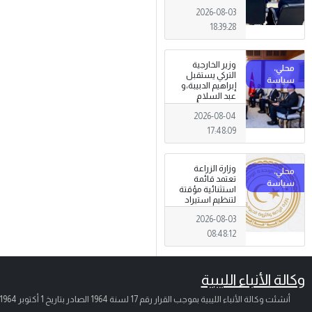
الجرائم المالية
2026-08-03
وتهديدات الأمن
القومي
18:39:28
وزير الخارجية
التركي يستقبل
إبراهيم الدبيبة،و
عبد السلام
الزوبي في أنقرة
2026-08-04
17:48:09
وزارة الزراعة
تعتمد قائمة
استثنائية مؤقتة
لتنظيم استيراد
وتداول المبيدات
2026-08-03
الزراعية
08:48:12
وكالة الأنباء الليبية
أنشئت وكالة الأنباء الليبية بموجب القرار رقم 17 لسنة 1964 الصادر بتاريخ
1 أكتوبر 1964