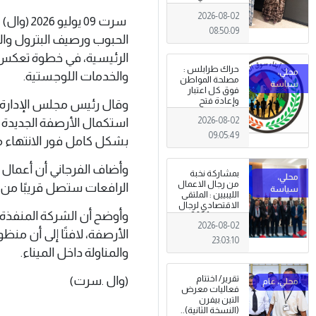
طرابلس
2026-08-02
سرت 09 ي
08:50:09
الرئيسية، في خطوة تعكس ق
حراك طرابلس :
والخدمات اللوجستية.
مصلحة المواطن
فوق كل اعتبار
وإعادة فتح
وقال رئيس مجلس الإدارة و
المؤسسات
استكمال الأرصفة الجديدة ب
2026-08-02
جاءت استجابةً
للإرادة الشعبية
09:05:49
بشكل كامل فور الانتهاء م
وأضاف الفرجاني أن أعمال ت
بمشاركة نخبة
من رجال الاعمال
الرافعات ستصل قريبًا من هو
الليبيين : الملتقى
الاقتصادي لرجال
وأوضح أن الشركة المنفذة
الاعمال 2026
2026-08-02
تبدأ فعاليات
الأرصفة، لافتًا إلى أن م
بمدينة سرت .
23:03:10
والمناولة داخل الميناء.
تقرير/ اختتام
(وال .سرت)
فعاليات معرض
التين بيفرن
(النسخة الثانية)..