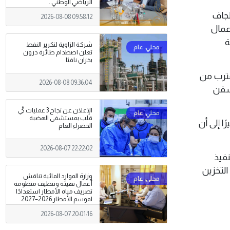
الرياضي الوطني .
الجاف
2026-08-08 09:58:12
ل معظم الأعمال
ة
شركة الزاوية لتكرير النفط
تعلن اصطدام طائرة درون
بخزان نافثا
قترب من
2026-08-08 09:36:04
لسفن
الإعلان عن نجاح 3 عمليات كيّ
قلب بمستشفى الهضبة
ا إلى أن
الخضراء العام
2026-08-07 22:22:02
فيذ
التخزين
وزارة الموارد المائية تناقش
أعمال تهيئة وتنظيف منظومة
تصريف مياه الأمطار استعدادًا
لموسم الأمطار 2026–2027.
2026-08-07 20:01:16