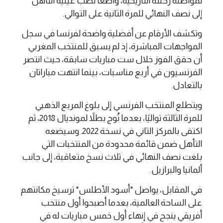
لمواصلة رحلته التاريخية، واضعًا نصب عينيه التأهل
إلى نصف النهائي للمرة الثانية على التوالي.
وتكشف الأرقام عن أفضلية واضحة لفرنسا في سجل
المواجهات المباشرة، إذ لم يسبق للمنتخب المغربي
أن حقق الفوز خلال ست مباريات سابقة، حيث انتصر
الفرنسيون في أربع مناسبات، بينما انتهت مباراتان
بالتعادل.
ويتطلع المنتخب الفرنسي إلى بلوغ المربع الذهبي
للمرة الثالثة تواليًا، بعدما تُوج بطلاً لمونديال 2018، ثم
اكتفى بالمركز الثاني في نسخة 2022. وسيضعه
التأهل ضمن قائمة محدودة من المنتخبات التي
بلغت نصف النهائي في ثلاث نسخ متعاقبة، إلى جانب
ألمانيا والبرازيل.
في المقابل، يواصل "أسود الأطلس" ترسيخ مكانتهم
على الساحة العالمية، بعدما أصبحوا أول منتخب
أفريقي ينجح في إنهاء أول خمس مباريات له في