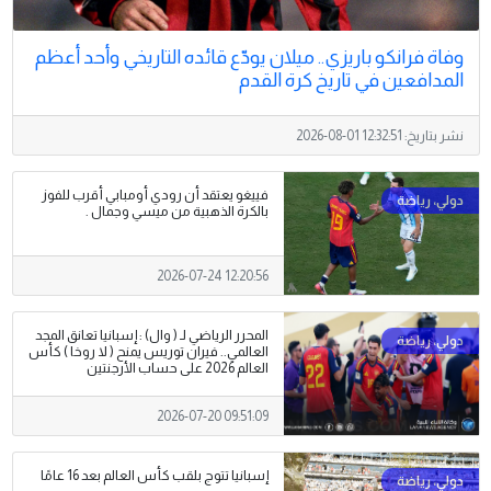
وفاة فرانكو باريزي.. ميلان يودّع قائده التاريخي وأحد أعظم
المدافعين في تاريخ كرة القدم
نشر بتاريخ:
2026-08-01 12:32:51
فييغو يعتقد أن رودي أومبابي أقرب للفوز
بالكرة الذهبية من ميسي وجمال .
2026-07-24 12:20:56
المحرر الرياضي لـ ( وال) : إسبانيا تعانق المجد
العالمي.. فيران توريس يمنح ( لا روخا ) كأس
العالم 2026 على حساب الأرجنتين
2026-07-20 09:51:09
إسبانيا تتوج بلقب كأس العالم بعد 16 عامًا