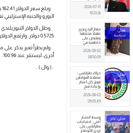
الجزائري يعلن
2026-07-31
الحداد .
وب
18:23:26
اليورو والجنيه الإسترليني تغيرا ‌يذكر ليجري تدا
جهاز الردع يحرر
طفلًا مختطفًا
0.5725 دولار. وارتفع الدولار الأسترالي 0.1 بالمئة إلى 0.6936 دولار.
ويقبض على
خاطفيه في
ولم يطرأ تغير يذكر على م
طرابلس
2026-08-02
أخرى، ليستقر عند 100.96.
08:50:09
.. ( وال ) ..
حراك طرابلس :
مصلحة المواطن
فوق كل اعتبار
وإعادة فتح
المؤسسات
2026-08-02
جاءت استجابةً
للإرادة الشعبية
09:05:49
وسط انتشار
أمني : احتجاجات
بطرابلس على
تردي الأوضاع