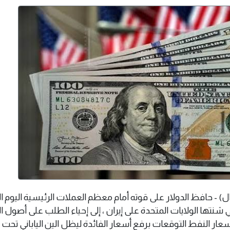
 كونغ 9 يوليو 2026 (وال) - حافظ الدولار على قوته أمام معظم العملات الرئيسية ‌اليو
 شنتها الولايات المتحدة على إيران ، إلى إحياء الطلب ‌على أصول ال
أسعار النفط التوقعات برفع أسعار الفائدة ليظل الين الياباني تح