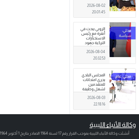
تظاهرة وطنية
2026-08-02
وصمود
للمزارعين في
20:01:45
وجه التغيرات
المناخية
الزوبي يبحث في
أنقرة مع رئيس
الاستخبارات
التركية جهود
توحيد المؤسسة
2026-08-04
العسكرية على
أسس مهنية
20:32:53
ووطنية،
المجلس البلدي
يجري امتحانات
للمتقدمين
لشغل وظيفة
مختار محلة .
2026-08-03
22:18:16
وكالة الأنباء الليبية
أنشئت وكالة الأنباء الليبية بموجب القرار رقم 17 لسنة 1964 الصادر بتاريخ
1 أكتوبر 1964