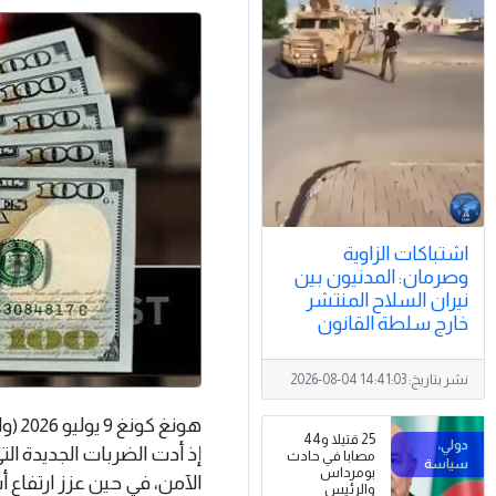
اشتباكات الزاوية
وصرمان: المدنيون بين
نيران السلاح المنتشر
خارج سلطة القانون
نشر بتاريخ:
2026-08-04 14:41:03
هونغ
25 قتيلا و44
إذ أدت الضربات الجديدة التي
مصابا في حادث
بومرداس
الآمن، في حين عزز ارتفاع 
والرئيس