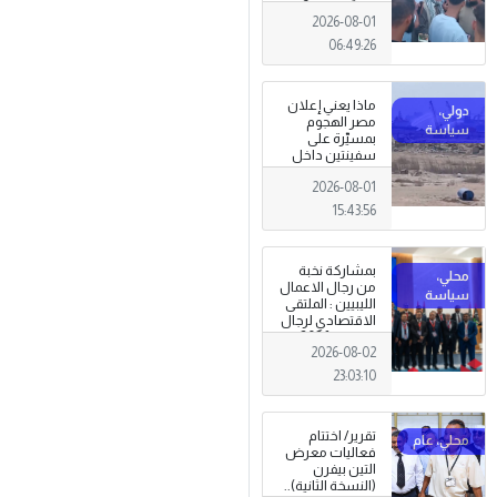
المعيشية وتدني
2026-08-01
الخدمات العامة .
06:49:26
ماذا يعني إعلان
مصر الهجوم
بمسيّرة على
سفينتين داخل
ميناء دمياط؟
2026-08-01
(قراءة تحليلية)
15:43:56
بمشاركة نخبة
من رجال الاعمال
الليبيين : الملتقى
الاقتصادي لرجال
الاعمال 2026
2026-08-02
تبدأ فعاليات
بمدينة سرت .
23:03:10
تقرير/ اختتام
فعاليات معرض
التين بيفرن
(النسخة الثانية)..