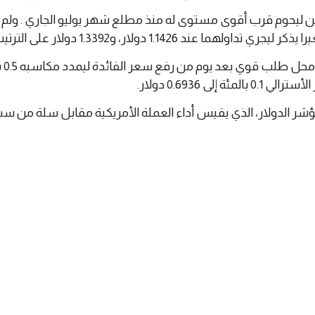
لغ سعر ‌الدولار 162.41 ين ليحوم قرب أقوى مستوى له منذ مطلع شهر يوليو الجاري . 
ولهما عند 1.1426 دولار، و1.3392 دولار على الترتيب.
وظل الد
ؤشر الدولار، الذي يقيس أداء العملة الأمريكية مقابل سلة من 