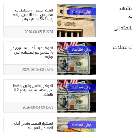
ولم يشهد
البنك المصري : احتياطيات
مصر من النقد الأجنبي ترتفع
إلى ( 56.3 ) مليار دولار
ولار النيوزيلندي محل طلب قوي بعد يوم من رفع سعر الفائدة ليمدد مكاسبه 0.5 بالمئة إلى
2026-08-05 13:22:31
ست عملات
الدولار قرب أدنى مستوى في
6 أسابيع مع استعادة الين
توازنه.
2026-08-05 08:45:05
الدولار يتعافى والين يحافظ
على مكاسبه بعد تراجع 0.2
بالمئة.
2026-08-04 09:15:09
استقرار الذهب وتباين أداء
المعادن النفيسة.