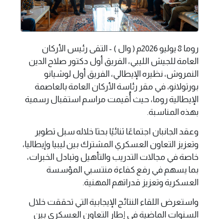
روما 8 يوليو 2026م ( وال ) - التقى رئيس الأركان
العامة للجيش الليبي، الفريق أول دكتور صلاح الدين
النمروش، نظيره الإيطالي، الفريق أول لوشيانو
بورتولانو، في مقر رئاسة الأركان العامة بالعاصمة
الإيطالية روما، حيث أُقيمت مراسم استقبال رسمية
بهذه المناسبة.
وعقد الجانبان اجتماعًا ثنائيًا بحثا خلاله سبل تطوير
وتعزيز التعاون العسكري المشترك بين ليبيا وإيطاليا،
خاصة في مجالات التدريب والتأهيل وتبادل الخبرات،
بما يسهم في رفع كفاءة منتسبي المؤسسة
العسكرية وتعزيز قدراتهم المهنية.
واستعرض اللقاء النتائج الإيجابية التي تحققت خلال
السنوات الماضية في إطار التعاون العسكري بين