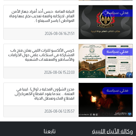
النيابة العامة : حبس أحد أفراد جهاز الأمن
العام ، لارتكابه واقعة تعذيب نجَمَ عنها وفاة
المواطن ( ياسر السيفاو ) .
2026-08-06 16:21:51
كرسي الألكسو للتراث الليبي يعلن فتح باب
المشاركة في استكتاب علمي حول الخرافات
والأساطير والمعتقدات الشعبية
2026-08-06 15:22:03
محرر الشؤون المحلية بـ (وال) : ليبيا في
العتمة... عندما يقود انقطاع الكهرباء إلى
انقطاع الماء وتعطل الحياة
2026-08-06 12:35:57
وكالة الأنباء الليبية
تابعنا