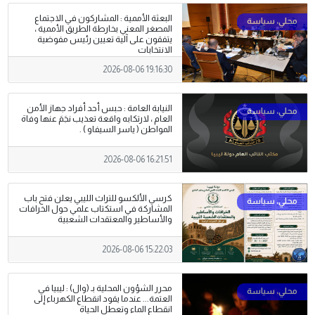
البعثة الأممية : المشاركون في الاجتماع
المصغر المعني بخارطة الطريق الأممية ،
يتفقون على آلية تعيين رئيس مفوضية
الانتخابات
2026-08-06 19:16:30
النيابة العامة : حبس أحد أفراد جهاز الأمن
العام ، لارتكابه واقعة تعذيب نجَمَ عنها وفاة
المواطن ( ياسر السيفاو ) .
2026-08-06 16:21:51
كرسي الألكسو للتراث الليبي يعلن فتح باب
المشاركة في استكتاب علمي حول الخرافات
والأساطير والمعتقدات الشعبية
2026-08-06 15:22:03
محرر الشؤون المحلية بـ (وال) : ليبيا في
العتمة... عندما يقود انقطاع الكهرباء إلى
انقطاع الماء وتعطل الحياة