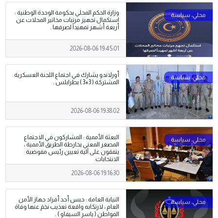
وزارة الحكم المحلي بحكومة الوحدة الوطنية :
استكمال تجهيز مرتبات مخاتير المحلات عن
أربعة أشهر تمهيداً لصرفها .
2026-08-06 19:45:01
أورلاندو يشارك في اجتماع اللجنة العسكرية
المشتركة ( 3+3 ) بطرابلس .
2026-08-06 19:38:02
البعثة الأممية : المشاركون في الاجتماع
المصغر المعني بخارطة الطريق الأممية ،
يتفقون على آلية تعيين رئيس مفوضية
الانتخابات
2026-08-06 19:16:30
النيابة العامة : حبس أحد أفراد جهاز الأمن
العام ، لارتكابه واقعة تعذيب نجَمَ عنها وفاة
المواطن ( ياسر السيفاو ) .