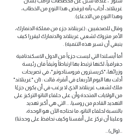
ستور"، عندما سُئل عن مخططات ترامب بشأن
غرينلاند، أجاب بأنه (يرفض هذا النوع من الخطاب،
وهذا النوع من الادعاء).
وقال للصحفيين : (غرينلاند جزء من مملكة الدنمارك،
الأمر متروك لشعبي غرينلاند والدنمارك ليقررا كيف
ينبغي أن تسير هذه التنمية) .
أما أيسلندا التي ليست جزءاً من الدول الاسكندنافية
جغرافياً، لكنها ترتبط بها ارتباطاً وثيقاً فان رئيسة
وزرائها، "كريسترون فروستادوتير"، في تصريحات
أدلت بها اليوم الأربعاء في أنقرة، قالت : (ان "غرينلاند"
ملك لشعب غرينلاند الذي لا يرغب في أن يكون جزءًا
من الولايات المتحدة وأن على حلفاء الناتو التركيز على
التهديد القادم من روسيا، ... التي هي أكبر تهديد
بالنسبة لحلفاء الناتو، ما نحتاجه الآن هو الوحدة،
وعلينا أن نركز على أنفسنا وكيف نحافظ على وحدتنا)
...(وال)...