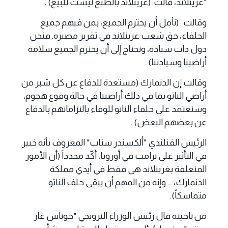
"غرينلاند، قالت: (غرينلاند بالطبع ليست للبيع) .
وقالت : (نأمل أن يحترم الجميع، بمن فيهم جميع
الحلفاء، حق شعب غرينلاند في تقرير مصيره. فنحن
دول ذات سيادة، ونحتاج إلى أن يحترم الجميع سلامة
أراضينا وسيادتنا) .
وقالت إن الدنمارك (مستعدة للدفاع عن كل شبر من
أراضي الناتو بما في ذلك أراضينا في حالة وقوع هجوم،
وستعتمد على حلفاء الناتو للوفاء بالتزاماتهم بالدفاع
عن بعضهم البعض) .
الرئيس الفنلندي "ألكسندر ستاب" المعروف بأنه خبير
في التأثير على ترامب في أوروبا، أكّد مجدداً (أن الأمور
المتعلقة بغرينلاند هي فقط في أيدي مملكة
الدنمارك، ... وإنه من المهم أن يبقى حلف الناتو
متماسكاً).
من ناحيته قال رئيس الوزراء النرويجي "جوناس غار