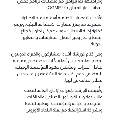
ومراقبتها، بما يتوافق مع متطلبات برنامج خفض
انبعاثات غاز الميثان (OGMP 2.0).
وأكدت التوصيات الختامية أهمية تنفيذ الإجراءات
المقترحة بما يعزز مسارات الاستدامة البيئية، ويرفع
كفاءة إدارة الانبعاثات، ويسهم في تطوير قطاع
النفط والغاز وفق أفضل الممارسات والمعايير
الدولية.
وفي ختام الورشة، أشاد المشاركون والخبراء الدوليون
بمخرجاتها، معتبرين أنها شكّلت منصة حوارية فاعلة
لتبادل الخبرات، ومثمنين جهود المؤسسة الوطنية
للنفط في دعم الاستدامة البيئية وتعزيز مستقبل
قطاع الطاقة في ليبيا.
وأُقيمت الورشة بإشراف الإدارة العامة للصحة
والسلامة والبيئة والأمن الصناعي والطاقات
المتجددة والجودة بالمؤسسة الوطنية للنفط،
وبشراكة استراتيجية مع بعثة الاتحاد الأوروبي،