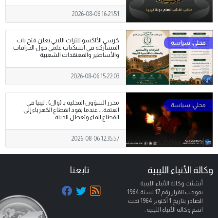
2026-08-06 16:21:51
كرسي الألكسو للتراث الليبي يعلن فتح باب
المشاركة في استكتاب علمي حول الخرافات
والأساطير والمعتقدات الشعبية
2026-08-06 15:22:03
محرر الشؤون المحلية بـ (وال) : ليبيا في
العتمة... عندما يقود انقطاع الكهرباء إلى
انقطاع الماء وتعطل الحياة
2026-08-06 12:35:57
وكالة الأنباء الليبية
تابعنا
أنشئت وكالة الأنباء الليبية
بموجب القرار رقم 17 لسنة 1964
الصادر بتاريخ
1 أكتوبر 1964
تحت
اسم وكالة الأنباء الليبية .