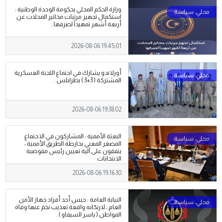
وزارة الحكم المحلي بحكومة الوحدة الوطنية :
استكمال تجهيز مرتبات مخاتير المحلات عن
أربعة أشهر تمهيداً لصرفها .
2026-08-06 19:45:01
أورلاندو يشارك في اجتماع اللجنة العسكرية
المشتركة ( 3+3 ) بطرابلس .
2026-08-06 19:38:02
البعثة الأممية : المشاركون في الاجتماع
المصغر المعني بخارطة الطريق الأممية ،
يتفقون على آلية تعيين رئيس مفوضية
الانتخابات
2026-08-06 19:16:30
النيابة العامة : حبس أحد أفراد جهاز الأمن
العام ، لارتكابه واقعة تعذيب نجَمَ عنها وفاة
المواطن ( ياسر السيفاو ) .