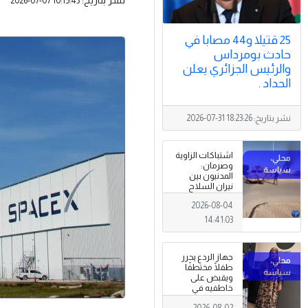
2026-07-07 10:15:43
25 قتيلا و44 مصابا في
حادث بومرداس
والرئيس الجزائري يعلن
الحداد .
نشر بتاريخ:
2026-07-31 18:23:26
اشتباكات الزاوية
وصرمان:
المدنيون بين
نيران السلاح
المنتشر خارج
2026-08-04
سلطة القانون
14:41:03
جهاز الردع يحرر
طفلًا مختطفًا
ويقبض على
خاطفيه في
طرابلس
2026-08-02