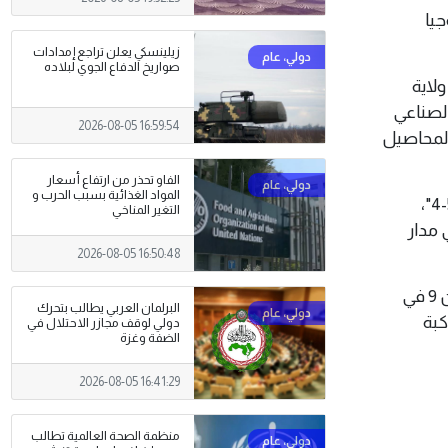
جيا
زيلينسكي يعلن تراجع إمدادات
صواريخ الدفاع الجوي لبلاده
 في ولاية
دد، منها (CAS500-4) وهو القمر الصناعي
2026-08-05 16:59:54
ومراقبة المحاصيل
الفاو تحذر من ارتفاع أسعار
المواد الغذائية بسبب الحرب و
والقمر الصناعي الكوري الجنوبي، الذي يختصر اسمه من "القمر الصناعي المتقدم المدمج 500-4"،
التغير المناخي
 في مدار
2026-08-05 16:50:48
ويمثل هذا الإطلاق لهذه المهمة " ترانسبورتر-17" الرحلة التاسعة والسبعين لصاروخ فالكون 9 في
البرلمان العربي يطالب بتحرك
وكبة
دولي لوقف مجازر الاحتلال في
الضفة وغزة
2026-08-05 16:41:29
منظمة الصحة العالمية تطالب