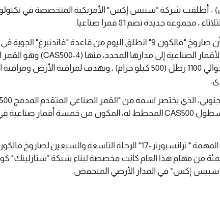
ن 7 يوليو 2026 (وال) - أطلقت شركة "سبيس إكس" الأمريكية المتخصصة في تكنولو
 مجموعة جديدة تضم 81 قمرا صناعيا.
وأفادت الشركة في بيان أن صاروخ "فالكون 9" انطلق اليوم من قاعدة "فاندنبرغ" الجوية
كاليفورنيا الأمريكية، حاملا الأقمار الصناعية إلى مدارها المح
الكوري الجنوبي، الذي يزن حوالي 1100 رطل (500 كيلو جرام) ، ويهدف لمراقبة الأرض 
ى.
سيكون العضو الرابع في أسطول CAS500 المخطط له، المكون من خمسة أقمار صناعية
2، حيث إن 80 في المئة من مهام هذا العام كانت مخصصة لبناء شبكة "ستارلينك" ك
 لـ"سبيس إكس" في المدار الأرضي المنخفض.