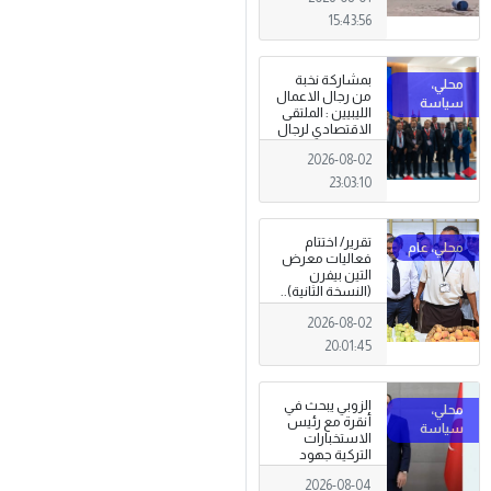
15:43:56
بمشاركة نخبة
من رجال الاعمال
الليبيين : الملتقى
الاقتصادي لرجال
الاعمال 2026
2026-08-02
تبدأ فعاليات
بمدينة سرت .
23:03:10
تقرير/ اختتام
فعاليات معرض
التين بيفرن
(النسخة الثانية)..
تظاهرة وطنية
2026-08-02
وصمود
للمزارعين في
20:01:45
وجه التغيرات
المناخية
الزوبي يبحث في
أنقرة مع رئيس
الاستخبارات
التركية جهود
توحيد المؤسسة
2026-08-04
العسكرية على