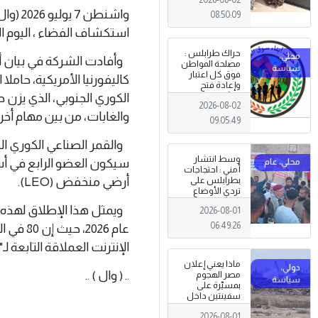
واشنط
08:50:09
استكشاف الفضاء ، اليوم الثلاثاء ،
حراك طرابلس :
مصلحة المواطن
فوق كل اعتبار
وإعادة فتح
المؤسسات
2026-08-02
جاءت استجابةً
والغابات، من بين مهام أخر
للإرادة الشعبية
09:05:49
وسط انتشار
أمني : احتجاجات
أرضي منخفض (LEO).
بطرابلس على
تردي الأوضاع
المعيشية وتدني
2026-08-01
الخدمات العامة .
06:49:26
عام 026
الإنترنت العملاقة التابعة
ماذا يعني إعلان
.. ( وال ) ..
مصر الهجوم
بمسيّرة على
سفينتين داخل
ميناء دمياط؟
2026-08-01
(قراءة تحليلية)