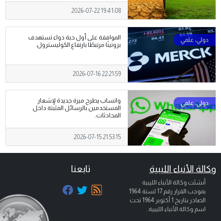
2026-07-22 19:41:08
الموافقة على أول حبة دواء تستهدف
بروتينًا مرتبطًا بارتفاع الكوليسترول.
2026-07-16 22:21:59
واتساب يطرح ميزة جديدة لإشعار
المستخدمين بالرسائل المثبتة داخل
المحادثات.
2026-07-15 21:53:15
وكالة الأنباء الليبية
تابعنا
أنشئت وكالة الأنباء الليبية
بموجب القرار رقم 17 لسنة 1964
الصادر بتاريخ
1 أكتوبر 1964
تحت
اسم وكالة الأنباء الليبية .