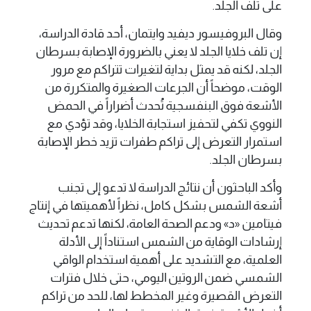
على تلف الجلد.
وقال البروفيسور ديفيد وايتمان، أحد قادة الدراسة،
إن تلف خلايا الجلد لا يعني بالضرورة الإصابة بسرطان
الجلد، لكنه قد يمثل بداية لتغيرات تتراكم مع مرور
الوقت، موضحاً أن الجرعات الصغيرة والمتكررة من
الأشعة فوق البنفسجية تُحدث أضراراً في الحمض
النووي تكفي لتحفيز استجابة الخلايا، وقد تؤدي مع
استمرار التعرض إلى تراكم طفرات تزيد خطر الإصابة
بسرطان الجلد.
وأكد الباحثون أن نتائج الدراسة لا تدعو إلى تجنب
أشعة الشمس بشكل كامل، نظراً لأهميتها في إنتاج
فيتامين «د» ودعم الصحة العامة، لكنها تدعم تحديث
إرشادات الوقاية من الشمس استناداً إلى الأدلة
العلمية، مع التشديد على أهمية استخدام الواقي
الشمسي ضمن الروتين اليومي، حتى خلال فترات
التعرض القصيرة وغير المخطط لها، للحد من تراكم