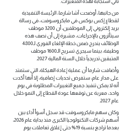
تأتي استجابة لهذه المتغيرات.
من جانبها، أوضحت آشا شارما، الرئيسة التنفيذية
لقطاع إكس بوكس في مايكروسوفت، في رسالة
بريد إلكتروني إلى الموظفين، أن 3200 موظف
سيتأثرون بالإجراءات، مشيرة إلى أن نصف هذه
الوظائف يندرج ضمن خطة الإلغاء الفوري لـ4800
وظيفة، بينما سيجري تسريح الـ1600 موظف
المتبقين تدريجياً خلال السنة المالية 2027.
وأضافت شارما أن عملية إعادة الهيكلة، التي ستمتد
على مدار عام، ستفرض تحديات إضافية، إلا أنها أكدت
أنه لا يمكن تنفيذ جميع التغييرات المطلوبة في يوم
واحد، معربة عن توقعها عودة القطاع إلى النمو خلال
عام 2027.
وكان سهم مايكروسوفت قد سجل أسوأ أداء بين
أسهم شركات التكنولوجيا الكبرى منذ بداية عام 2026،
بعدما تراجع بنسبة 19% حتى إغلاق تعاملات يوم