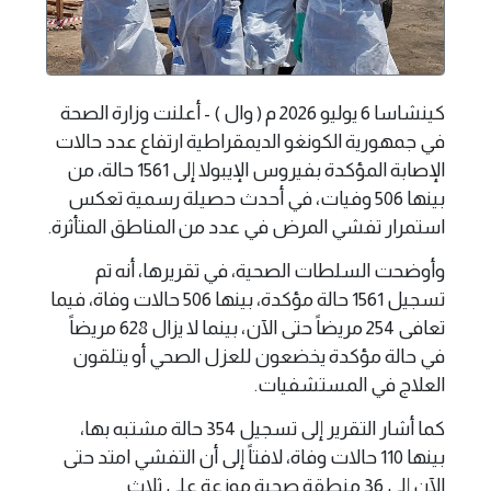
كينشاسا 6 يوليو 2026 م ( وال ) - أعلنت وزارة الصحة
في جمهورية الكونغو الديمقراطية ارتفاع عدد حالات
الإصابة المؤكدة بفيروس الإيبولا إلى 1561 حالة، من
بينها 506 وفيات، في أحدث حصيلة رسمية تعكس
استمرار تفشي المرض في عدد من المناطق المتأثرة.
وأوضحت السلطات الصحية، في تقريرها، أنه تم
تسجيل 1561 حالة مؤكدة، بينها 506 حالات وفاة، فيما
تعافى 254 مريضاً حتى الآن، بينما لا يزال 628 مريضاً
في حالة مؤكدة يخضعون للعزل الصحي أو يتلقون
العلاج في المستشفيات.
كما أشار التقرير إلى تسجيل 354 حالة مشتبه بها،
بينها 110 حالات وفاة، لافتاً إلى أن التفشي امتد حتى
الآن إلى 36 منطقة صحية موزعة على ثلاث