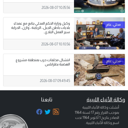
2026-08-07 10:35:56
وكيل وزارة الحكم المحلي يتابع مع عمداء
بلديات باطن الجبل ، الرياينة ، وازن ، الحرابة
سير العمل البلدي .
2026-08-07 10:10:56
انتشال مخلفات حرب بمنطقة مشروع
الهضبة بطرابلس
2026-08-07 09:49:45
وكالة الأنباء الليبية
تابعنا
أنشئت وكالة الأنباء الليبية
بموجب القرار رقم 17 لسنة 1964
الصادر بتاريخ
1 أكتوبر 1964
تحت
اسم وكالة الأنباء الليبية .