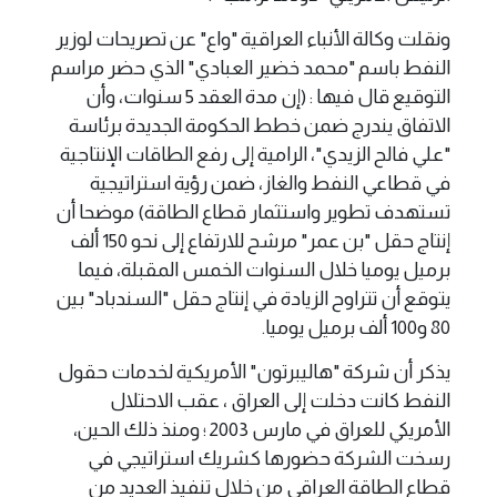
ونقلت وكالة الأنباء العراقية "واع" عن تصريحات لوزير
النفط باسم "محمد خضير العبادي" الذي حضر مراسم
التوقيع قال فيها : (إن مدة العقد 5 سنوات، وأن
الاتفاق يندرج ضمن خطط الحكومة الجديدة برئاسة
"علي فالح الزيدي"، الرامية إلى رفع الطاقات الإنتاجية
في قطاعي النفط والغاز، ضمن رؤية استراتيجية
تستهدف تطوير واستثمار قطاع الطاقة) موضحا أن
إنتاج حقل "بن عمر" مرشح للارتفاع إلى نحو 150 ألف
برميل يوميا خلال السنوات الخمس المقبلة، فيما
يتوقع أن تتراوح الزيادة في إنتاج حقل "السندباد" بين
80 و100 ألف برميل يوميا.
يذكر أن شركة "هاليبرتون" الأمريكية لخدمات حقول
النفط كانت دخلت إلى العراق ، عقب الاحتلال
الأمريكي للعراق في مارس 2003 ؛ ومنذ ذلك الحين،
رسخت الشركة حضورها كشريك استراتيجي في
قطاع الطاقة العراقي من خلال تنفيذ العديد من