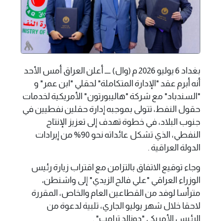
بغداد 6 يوليو 2026 م (وال) ــــ أعلن العراق أمس الأحد
أنه أبرم عقد "الإدارة المتكاملة" لحقلي "ابن عمر" و
"السندباد" مع شركة "هاليبورتون" الأمريكية لخدمات
حقول النفط، تتولى بموجبه إدارة حقلين نفطيين في
جنوب البلاد، في خطوة تهدف إلى تعزيز الإنتاج
النفطي، الذي تشكل عائداته نحو 90% من إيرادات
الدولة العراقية .
وجاء توقيع الاتفاق بالتزامن مع اقتراب زيارة رئيس
الوزراء العراقي "علي فالح الزيدي" إلى واشنطن،
مترأسا لوفد من القطاعين العام والخاص، المقررة
لاحقا خلال شهر يوليو الجاري، تلبية لدعوة من
الرئيس الأمريكي "دونالد ترامب" .