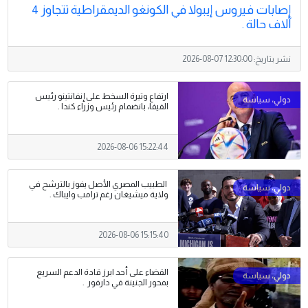
إصابات فيروس إيبولا في الكونغو الديمقراطية تتجاوز 4
آلاف حالة .
نشر بتاريخ:
2026-08-07 12:30:00
ارتفاع وتيرة السخط على إنفانتينو رئيس
الفيفا، بانضمام رئيس وزراء كندا .
2026-08-06 15:22:44
الطبيب المصري الأصل يفوز بالترشح في
ولاية ميشيغان رغم ترامب وايباك .
2026-08-06 15:15:40
القضاء على أحد ابرز قادة الدعم السريع
بمحور الجنينة في دارفور .