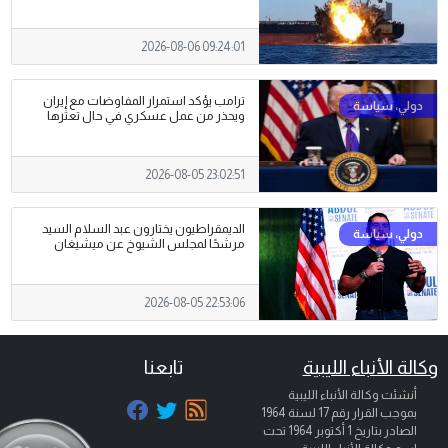
2026-08-06 09:24:01
ترامب يؤكد استمرار المفاوضات مع إيران
ويحذر من عمل عسكري في حال تعثرها
2026-08-05 23:02:51
الديمقراطيون يختارون عبد السلام السيد
مرشحًا لمجلس الشيوخ عن ميشيغان
2026-08-05 22:53:06
وكالة الأنباء الليبية
تابعنا
أنشئت وكالة الأنباء الليبية
بموجب القرار رقم 17 لسنة 1964
الصادر بتاريخ
1 أكتوبر 1964
تحت