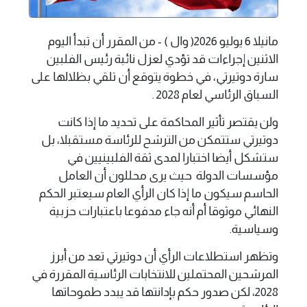
مانيلا 6 يوليو 2026( وال ) - من المقرر أن تبدأ اليوم
الاثنين إجراءات قد تؤدي لعزل نائبة رئيس الفلبين
سارة دوتيرتي، في خطوة يتوقع أن تلقي ​بظلالها على
السباق الرئاسي لعام 2028 .
ولن يقتصر تأثير المحاكمة على تحديد ما إذا كانت
دوتيرتي ستتمكن من الترشح للرئاسة مستقبلا، بل
ستشكل ​أيضا اختبارا لمدى ثقة الفلبينيين في
مؤسسات الدولة حيث يرى محللون ​أن العامل
الحاسم سيكون ما إذا كان الرأي العام سيعتبر ⁠الحكم
النهائي موثوقا أم أنه جاء مدفوعا باعتبارات حزبية
وسياسية.
وتظهر استطلاعات الرأي أن دوتيرتي تعد من أبرز
المرشحين المحتملين للانتخابات الرئاسية المقررة في
2028، لكن صدور حكم بإدانتها قد يبدد طموحاتها