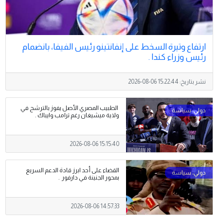
ارتفاع وتيرة السخط على إنفانتينو رئيس الفيفا، بانضمام
رئيس وزراء كندا .
نشر بتاريخ:
2026-08-06 15:22:44
الطبيب المصري الأصل يفوز بالترشح في
ولاية ميشيغان رغم ترامب وايباك .
2026-08-06 15:15:40
القضاء على أحد ابرز قادة الدعم السريع
بمحور الجنينة في دارفور .
2026-08-06 14:57:33