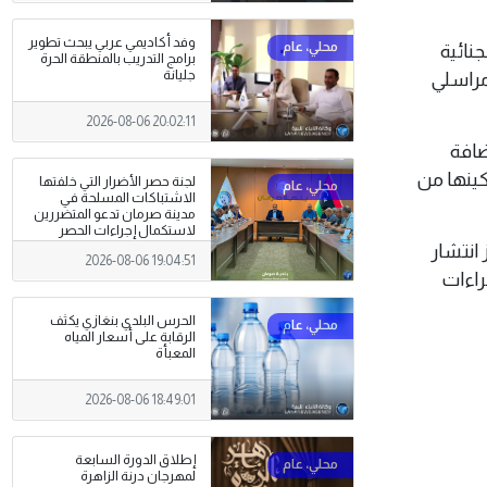
وفد أكاديمي عربي يبحث تطوير
نائية
برامج التدريب بالمنطقة الحرة
جليانة
مراسلي
2026-08-06 20:02:11
ضافة
ينها من
لجنة حصر الأضرار التي خلفتها
الاشتباكات المسلحة في
مدينة صرمان تدعو المتضررين
لاستكمال إجراءات الحصر
والتوثيق.
انتشار
2026-08-06 19:04:51
راءات
الحرس البلدي بنغازي يكثف
الرقابة على أسعار المياه
المعبأة
2026-08-06 18:49:01
إطلاق الدورة السابعة
لمهرجان درنة الزاهرة