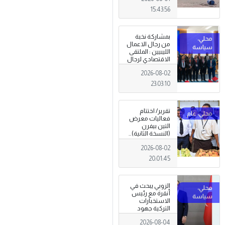
15:43:56
بمشاركة نخبة
من رجال الاعمال
الليبيين : الملتقى
الاقتصادي لرجال
الاعمال 2026
2026-08-02
تبدأ فعاليات
بمدينة سرت .
23:03:10
تقرير/ اختتام
فعاليات معرض
التين بيفرن
(النسخة الثانية)..
تظاهرة وطنية
2026-08-02
وصمود
للمزارعين في
20:01:45
وجه التغيرات
المناخية
الزوبي يبحث في
أنقرة مع رئيس
الاستخبارات
التركية جهود
توحيد المؤسسة
2026-08-04
العسكرية على