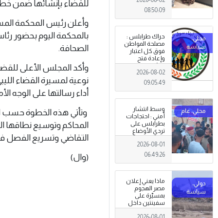
للقضاء بإنشائها ضمن خطة 
08:50:09
وأعلن رئيس المحكمة المست
بالمحكمة اليوم بحضور رئا
حراك طرابلس :
مصلحة المواطن
الصحافة.
فوق كل اعتبار
وإعادة فتح
المؤسسات
وأكد المجلس الأعلى للقض
2026-08-02
جاءت استجابةً
نوعية لمسيرة القضاء الل
للإرادة الشعبية
09:05:49
أداء رسالتها على الوجه الأ
وسط انتشار
وتأتي هذه الخطوة حسب ال
أمني : احتجاجات
بطرابلس على
المحاكم وتوسيع نطاقها ال
تردي الأوضاع
التقاضي وتسريع الفصل في 
المعيشية وتدني
2026-08-01
الخدمات العامة .
06:49:26
(وال)
ماذا يعني إعلان
مصر الهجوم
بمسيّرة على
سفينتين داخل
ميناء دمياط؟
2026-08-01
(قراءة تحليلية)