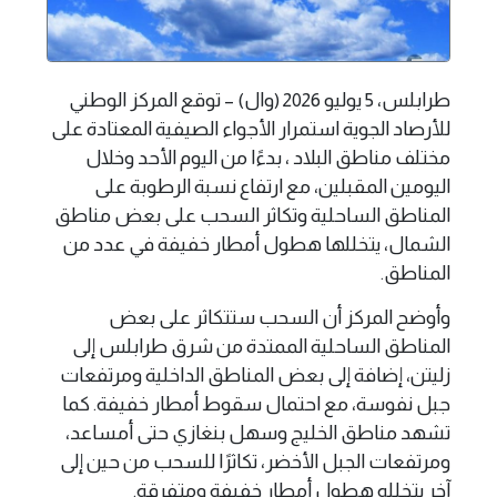
طرابلس، 5 يوليو 2026 (وال) – توقع المركز الوطني
للأرصاد الجوية استمرار الأجواء الصيفية المعتادة على
مختلف مناطق البلاد ، بدءًا من اليوم الأحد وخلال
اليومين المقبلين، مع ارتفاع نسبة الرطوبة على
المناطق الساحلية وتكاثر السحب على بعض مناطق
الشمال، يتخللها هطول أمطار خفيفة في عدد من
المناطق.
وأوضح المركز أن السحب ستتكاثر على بعض
المناطق الساحلية الممتدة من شرق طرابلس إلى
زليتن، إضافة إلى بعض المناطق الداخلية ومرتفعات
جبل نفوسة، مع احتمال سقوط أمطار خفيفة. كما
تشهد مناطق الخليج وسهل بنغازي حتى أمساعد،
ومرتفعات الجبل الأخضر، تكاثرًا للسحب من حين إلى
آخر يتخلله هطول أمطار خفيفة ومتفرقة.