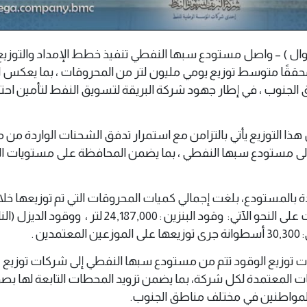
 04 يوليو 2026 .م -( وال ) – واصل مستودع سبها النفطي تنفيذ خطط الإمداد والتو
حققًا متوسط توزيع يومي مليون لتر من المحروقات ، بما يعكس ا
 الجنوب ، في إطار جهود شركة البريقة لتسويق النفط لتأمين احت
ذا التوزيع يأتي بالتزامن مع استمرار تدفق الشحنات الواردة م
 إلى مستودع سبها النفطي ، بما يضمن المحافظة على مستويات ا
دة بالمستودع، بلغت إجمالي كميات المحروقات التي تم توزيعها خ
يونيو 28,056,000 لتر، توزعت على النحو الآتي: وقود البنزين : 24,187,000 لتر ، ووقود 
 توزيع الوقود تتم من مستودع سبها النفطي إلى شركات توزيع
المعتمدة لكل شركة، بما يضمن تزويد المحطات التابعة لها بصو
المواطنين في مختلف مناطق الجنوب.