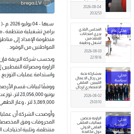
توحيد المؤسسة
2026-08-04
العسكرية على
أسس مهنية
20:32:53
ووطنية،
سبها -
المجلس البلدي
برامج تشغيلية منتظمة ، م
يجري امتحانات
للمتقدمين
منظومة الإمداد إلى مناطق
لشغل وظيفة
المواطنين من الوقود .
مختار محلة .
2026-08-03
22:18:16
وبحسب شركة البريقة فإن ه
الزاوية ومصراتة النفطيين
بمشاركة نخبة
واستدامة عمليات التوزيع.
من رجال الاعمال
الليبيين : الملتقى
ووفقًا لبيانات قسم الأرص
الاقتصادي لرجال
الاعمال 2026
2026-08-02
تبدأ فعاليات
بمدينة سرت .
3,869,000 لتر ، وغاز الطهي: 30,300 أسطوانة جرى توزيعها على الموزعين المعتمدين .
23:03:10
وأوضحت الشركة أن عمليات
الزاوية تحتضن
المحروقات وفق المخصصات 
فعاليات الملتقى
العلمي الدولي
منتظمة، وتلبية احتياجات 
حول مكافحة