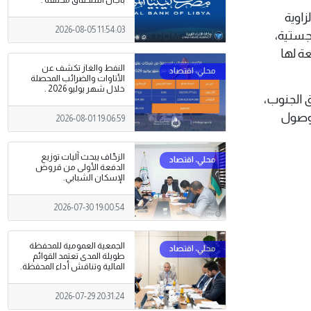
اوية
2026-08-05 11:54:03
وجستية،
ة لها
النفط والغاز تكشف عن
الأتاوات والضرائب المحصلة
خلال شهر يوليو 2026 .
 الجنوب،
 وصول
2026-08-01 19:06:59
الزحّاف يبحث آليات توزيع
الدفعة الأولى من قروض
الإسكان الشبابي.
2026-07-30 19:00:54
الجمعية العمومية للمحفظة
طويلة المدى تعتمد القوائم
المالية وتناقش أداء المحفظة.
2026-07-29 20:31:24