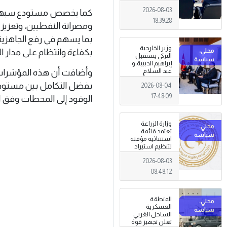
الجرائم المالية
2026-08-03
وتهديدات الأمن
كما يخصص مستودع سبها ال
القومي
18:39:28
ومصراتة النفطيين، وتعزيز 
بما يسهم في رفع الجاهزية 
وزير الخارجية
بكفاءة وانتظام على مدار ا
التركي يستقبل
إبراهيم الدبيبة،و
عبد السلام
وأضافت أن هذه المؤشرات ت
الزوبي في أنقرة
بفضل التكامل بين مستودع
2026-08-04
17:48:09
الوقود إلى المحطات وفق 
وزارة الزراعة
تعتمد قائمة
استثنائية مؤقتة
لتنظيم استيراد
وتداول المبيدات
2026-08-03
الزراعية
08:48:12
المنطقة
العسكرية
الساحل الغربي
تعلن تجهيز قوة