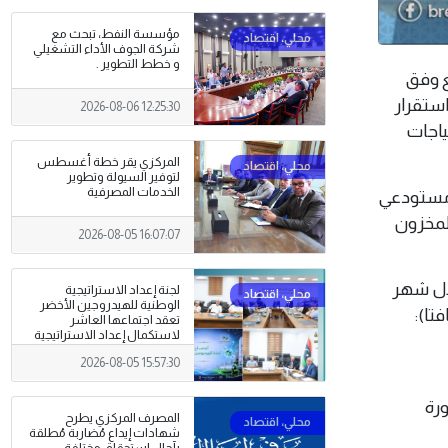
مؤسسة النفط، تبحث مع
شركة الجوف الأداء التشغيلي
و خطط التطوير .
زيع وفق
ستقرار
2026-08-06 12:25:30
ياجات
المركزي يقر خطة أغسطس
لتوفير السيولة وتطوير
الخدمات المصرفية
ن مستودعي
لمخزون
2026-08-05 16:07:07
لال شهر
لجنة إعداد الاستراتيجية
الوطنية للهيدروجين الأخضر
الديزل (النافتا):
تعقد اجتماعها العاشر
لاستكمال إعداد الاستراتيجية
2026-08-05 15:57:30
رة
المصرف المركزي يطرح
شهادات إيداع مُضاربة مُطلقة
بآجال استحقاق مختلفة .