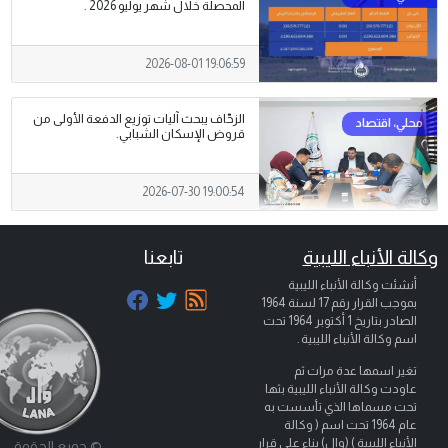
المحصلة خلال شهر يوليو 2026 .
2026-08-01 19:06:59
الزحّاف يبحث آليات توزيع الدفعة الأولى من
قروض الإسكان الشبابي.
2026-07-30 19:00:54
وكالة الأنباء الليبية
تابعنا
أنشئت وكالة الأنباء الليبية
بموجب القرار رقم 17 لسنة 1964
الصادر بتاريخ
1 أكتوبر 1964
تحت
اسم وكالة الأنباء الليبية .
تغير اسمها عدة مرات ثم
عاودت وكالة الأنباء الليبية بثها
تحت مسماها الذي تأسست به
عام 1964 تحت اسم ( وكالة
الأنباء الليبية ) (وال) بناء على قرار
© جميع الحقوق