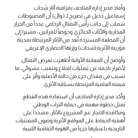
وأفاد مدير إدارة المتاحف بمراقبة آثار شحات
إسماعيل دخيل في تصريح لـ ( وال) أن المضبوطات
شملت إلى جانب رأس التمثال الرخامي عدداً من الجرار
الفخارية والأثاث الجنائزي وحوضاً للقرابين ، مشيرا إلى
أن القطعة المستردة تُعد من الآثار المرتبطة بمدينة
قورينة الأثرية (شحات) وإرثها الحضاري الإغريقي.
وأوضح أن المعاينة الأولية أظهرت تعرض التمثال
لأضرار ناجمة عن عمليات اقتلاع وتنقيب عشوائي، ما
تسبب في فقدان جزء من حالته الأصلية وأثر على
قيمته العلمية المرتبطة بسياقه الأثري.
وأكد مدير إدارة المتاحف أن استعادة هذه القطع
تمثل خطوة مهمة في حماية التراث الوطني
ومكافحة الاتجار غير المشروع بالآثار، مشدداً على
أهمية الحفاظ على المواقع الأثرية وصون المقتنيات
التاريخية باعتبارها جزءاً من الهوية الثقافية الليبية.