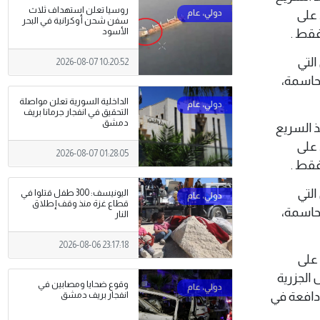
روسيا تعلن استهداف ثلاث
 على
سفن شحن أوكرانية في البحر
فقط .
الأسود
التي
2026-08-07 10:20:52
لحاسمة،
الداخلية السورية تعلن مواصلة
التحقيق في انفجار جرمانا بريف
دمشق
نفيذ السريع
 على
2026-08-07 01:28:05
فقط .
التي
اليونيسف: 300 طفل قتلوا في
قطاع غزة منذ وقف إطلاق
لحاسمة،
النار
2026-08-06 23:17:18
 على
 الجزرية
وقوع ضحايا ومصابين في
 دافعة في
انفجار بريف دمشق