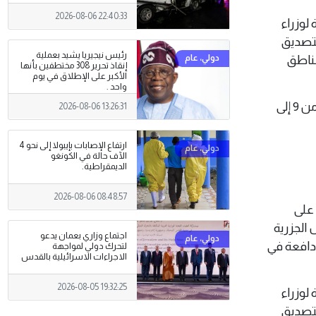
2026-08-06 22:40:33
لوزراء
لتصديق
رئيس نيجيريا يشيد بعملية
 مناطق
إنقاذ تحرير 308 مختطفين بأنها
الأكبر على الإطلاق في يوم
واحد .
وكان مؤتمر للأمم المتحدة للمحيطات (UNOC) قد عُقد في مدينة نيس الفرنسية في الفترة من 9 إلى
2026-08-06 13:26:31
ارتفاع الإصابات بإيبولا إلى نحو 4
الآف حالة في الكونغو
الديمقراطية.
2026-08-06 08:48:57
 على
 الجزرية
اجتماع وزاري بعمان يدعو
 دافعة في
لتحرك دولي لمواجهة
الاجراءات الاسرائيلية بالقدس
2026-08-05 19:32:25
لوزراء
لتصديق