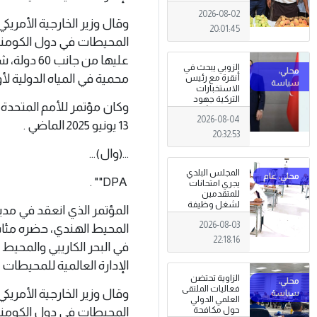
تظاهرة وطنية
2026-08-02
وصمود
وقال وزير الخارجية الأمريك
للمزارعين في
20:01:45
وجه التغيرات
المحيطات في دول الكومنولث
المناخية
عليها من 
الزوبي يبحث في
محمية في المياه الدولية لأ
أنقرة مع رئيس
الاستخبارات
التركية جهود
توحيد المؤسسة
2026-08-04
العسكرية على
13 يونيو 2025 الماضي .
أسس مهنية
20:32:53
ووطنية،
...(وال)...
المجلس البلدي
DPA"" .
يجري امتحانات
للمتقدمين
لشغل وظيفة
المؤتمر الذي انعقد في مدي
مختار محلة .
2026-08-03
المحيط الهندي، حضره مئات ا
22:18:16
في البحر الكاريبي والمحيط
الإدارة العالمية للمحيطات .
الزاوية تحتضن
فعاليات الملتقى
وقال وزير الخارجية الأمريك
العلمي الدولي
المحيطات في دول الكومنولث
حول مكافحة