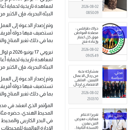
طرابلس
لمعاهدة تاريخية لحماية أعا
2026-08-02
البيئة البحرية، فإن الكثير 
08:50:09
وتم إصدار الدعوة إلى العم
حراك طرابلس :
تستضيف فيها دولة أفريقية
مصلحة المواطن
فوق كل اعتبار
بما في ذلك تغير المناخ والتنوع
وإعادة فتح
المؤسسات
2026-08-02
جاءت استجابةً
نيروبي 17
للإرادة الشعبية
09:05:49
لمعاهدة تاريخية لحماية أعا
البيئة البحرية، فإن الكثير 
بمشاركة نخبة
من رجال الاعمال
وتم إصدار الدعوة إلى العم
الليبيين : الملتقى
الاقتصادي لرجال
تستضيف فيها دولة أفريقية
الاعمال 2026
بما في ذلك تغير المناخ والتنوع
2026-08-02
تبدأ فعاليات
بمدينة سرت .
23:03:10
المؤتمر الذي انعقد في مدي
المحيط الهندي، حضره مئات ا
تقرير/ اختتام
فعاليات معرض
في البحر الكاريبي والمحيط
التين بيفرن
الإدارة العالمية للمحيطات .
(النسخة الثانية)..