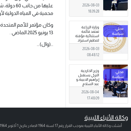
الجرائم المالية
عليها من 
2026-08-03
وتهديدات الأمن
القومي
18:39:28
محمية في المياه الدولية لأ
وزارة الزراعة
13 يونيو 2025 الماضي .
تعتمد قائمة
استثنائية مؤقتة
لتنظيم استيراد
...(وال)...
وتداول المبيدات
2026-08-03
الزراعية
08:48:12
وزير الخارجية
التركي يستقبل
إبراهيم الدبيبة،و
عبد السلام
الزوبي في أنقرة
2026-08-04
17:48:09
وكالة الأنباء الليبية
أنشئت وكالة الأنباء الليبية بموجب القرار رقم 17 لسنة 1964 الصادر بتاريخ
1 أكتوبر 1964