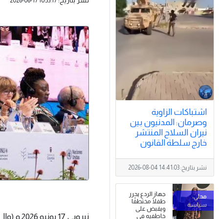
2026-06-17 10:33:17
اشتباكات الزاوية
وصرمان: المدنيون بين
نيران السلاح المنتشر
خارج سلطة القانون
نشر بتاريخ:
2026-08-04 14:41:03
جهاز الردع يحرر
طفلًا مختطفًا
ويقبض على
نيروبي 17
خاطفيه في