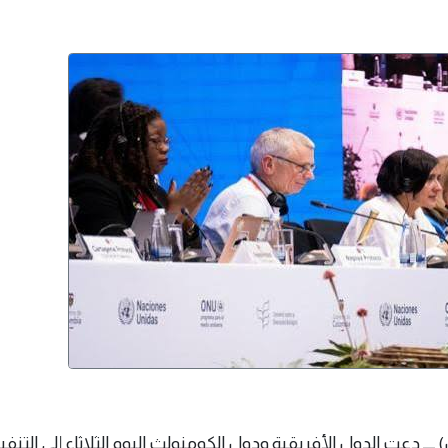
 يونيو 2026 م (وال) ــــ دعت الدول الأفريقية ودول الكومنولث اليوم الثلاثاء إلى الت