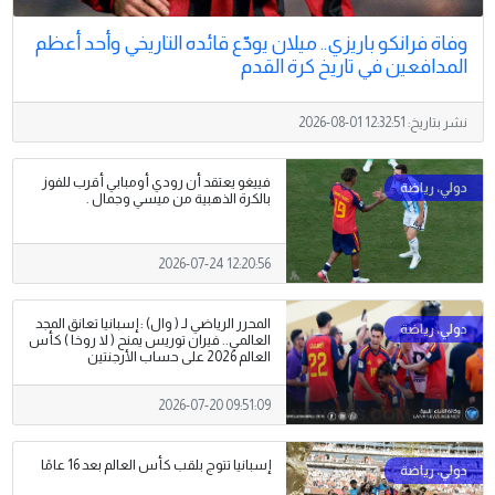
وفاة فرانكو باريزي.. ميلان يودّع قائده التاريخي وأحد أعظم
المدافعين في تاريخ كرة القدم
نشر بتاريخ:
2026-08-01 12:32:51
فييغو يعتقد أن رودي أومبابي أقرب للفوز
بالكرة الذهبية من ميسي وجمال .
2026-07-24 12:20:56
المحرر الرياضي لـ ( وال) : إسبانيا تعانق المجد
العالمي.. فيران توريس يمنح ( لا روخا ) كأس
العالم 2026 على حساب الأرجنتين
2026-07-20 09:51:09
إسبانيا تتوج بلقب كأس العالم بعد 16 عامًا