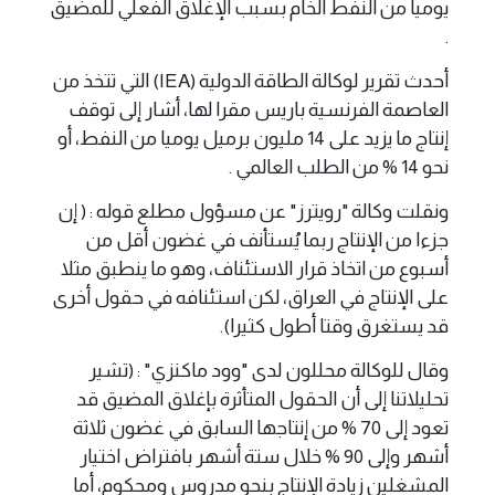
يوميا من النفط الخام بسبب الإغلاق الفعلي للمضيق
.
أحدث تقرير لوكالة الطاقة الدولية (IEA) التي تتخذ من
العاصمة الفرنسية باريس مقرا لها، أشار إلى توقف
إنتاج ما يزيد على 14 مليون برميل يوميا من النفط، أو
نحو 14 % من ⁠الطلب العالمي .
ونقلت وكالة "رويترز" عن مسؤول مطلع قوله : ( إن
جزءا من الإنتاج ربما يُستأنف في غضون أقل من
أسبوع من اتخاذ قرار الاستئناف، وهو ما ينطبق مثلا
على الإنتاج في العراق، لكن استئنافه في حقول أخرى
قد يستغرق وقتا أطول كثيرا).
وقال للوكالة محللون لدى "وود ماكنزي" : (تشير
تحليلاتنا إلى أن الحقول المتأثرة بإغلاق المضيق قد
تعود إلى 70 % من إنتاجها السابق في غضون ثلاثة
أشهر وإلى 90 % خلال ستة أشهر بافتراض اختيار
المشغلين زيادة الإنتاج بنحو مدروس ومحكوم، أما