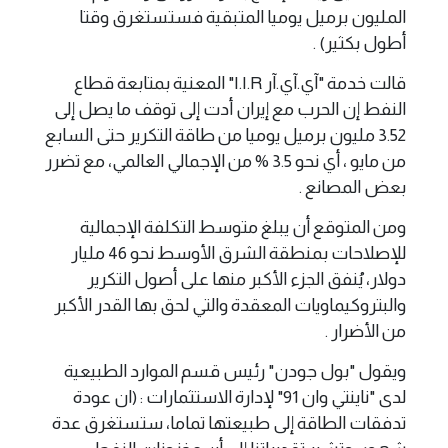
المليون برميل يوميا المتبقية فستستغرق وقتا
أطول بكثير) .
قالت خدمة "آي.آي.آر I.I.R" المعنية بمتابعة قطاع
النفط إن الحرب مع إيران أدت إلى توقف ما يصل إلى
3.52 مليون برميل يوميا من طاقة التكرير حتى السابع
من مايو ، أي نحو 3.5 % من الإجمالي العالمي، مع تضرر
بعض المصانع .
ومن المتوقع أن يبلغ متوسط التكلفة الإجمالية
للإصلاحات بمنطقة الشرق الأوسط نحو 46 مليار
دولار، يُنفق الجزء الأكبر منها على أصول التكرير
والبتروكيماويات المعقدة والتي لحق بها القدر الأكبر
من الأضرار .
ويقول "بول جودن" رئيس قسم الموارد ⁠الطبيعية
لدى "ناينتي وان 91" لإدارة الاستثمارات : (ان عودة
تدفقات الطاقة إلى طبيعتها تماما، ستستغرق عدة