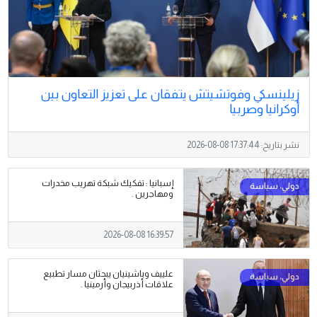
زيلينسكي وفوتشيتش يتفقان على تعزيز التعاون بين
أوكرانيا وصربيا
نشر بتاريخ:
2026-08-08 17:37:44
إسبانيا : تفكيك شبكة تهريب مخدرات
ومهاجرين .
2026-08-08 16:39:57
علييف وباشينيان يبحثان مسار تطبيع
علاقات أذربيجان وأرمينيا .